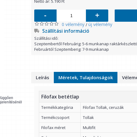
Nettó ár: 5.190 Ft
-
+
0 vélemény
új vélemény
/
Szállítási információ
Szállítási idő:
Szeptembertől Februárig: 5-6 munkanap raktárkészlett
Februártól Szeptemberig: 7-9 munkanap
Leírás
Méretek, Tulajdonságok
Vélemé
Filofax betétlap
l függően
gjelenítésénél
Termékkategória
Filofax Tollak, ceruzák
Termékcsoport
Tollak
Filofax méret
Multifit