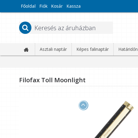
Főoldal
Fiók
Kosár
Kassza
Asztali naptár
Képes falinaptár
Határidőn
Filofax Toll Moonlight