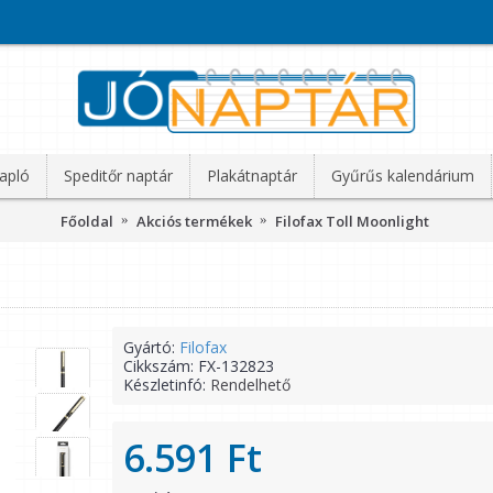
apló
Speditőr naptár
Plakátnaptár
Gyűrűs kalendárium
Főoldal
Akciós termékek
Filofax Toll Moonlight
Gyártó:
Filofax
Cikkszám:
FX-132823
Készletinfó:
Rendelhető
6.591 Ft