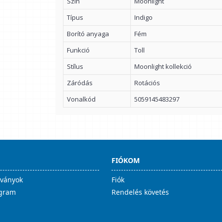
Szín
Moonlight
Típus
Indigo
Borító anyaga
Fém
Funkció
Toll
Stílus
Moonlight kollekció
Záródás
Rotációs
Vonalkód
5059145483297
FIÓKOM
lványok
Fiók
ogram
Rendelés követés