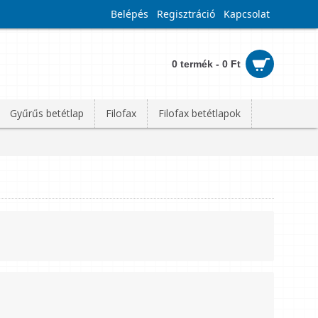
Belépés
Regisztráció
Kapcsolat
0 termék - 0 Ft
Gyűrűs betétlap
Filofax
Filofax betétlapok