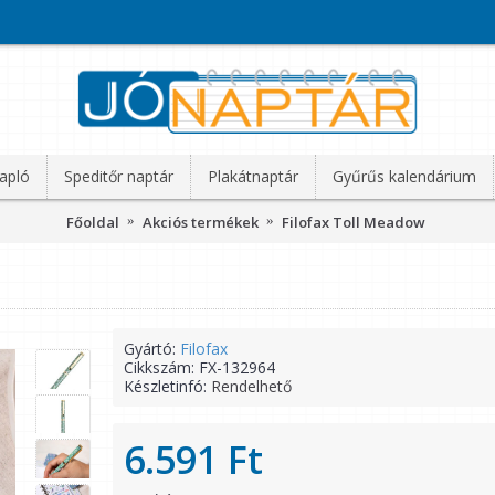
apló
Speditőr naptár
Plakátnaptár
Gyűrűs kalendárium
Főoldal
Akciós termékek
Filofax Toll Meadow
Gyártó:
Filofax
Cikkszám:
FX-132964
Készletinfó:
Rendelhető
6.591 Ft