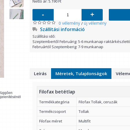
Nettó ár: 5.190 Ft
-
+
0 vélemény
új vélemény
/
Szállítási információ
Szállítási idő:
Szeptembertől Februárig: 5-6 munkanap raktárkészlett
Februártól Szeptemberig: 7-9 munkanap
Leírás
Méretek, Tulajdonságok
Vélemé
Filofax betétlap
l függően
gjelenítésénél
Termékkategória
Filofax Tollak, ceruzák
Termékcsoport
Tollak
Filofax méret
Multifit