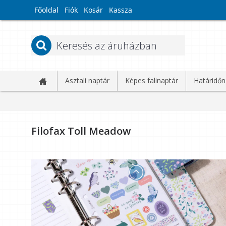
Főoldal
Fiók
Kosár
Kassza
Asztali naptár
Képes falinaptár
Határidőn
Filofax Toll Meadow