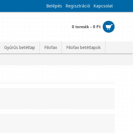
Belépés
Regisztráció
Kapcsolat
0 termék - 0 Ft
Gyűrűs betétlap
Filofax
Filofax betétlapok