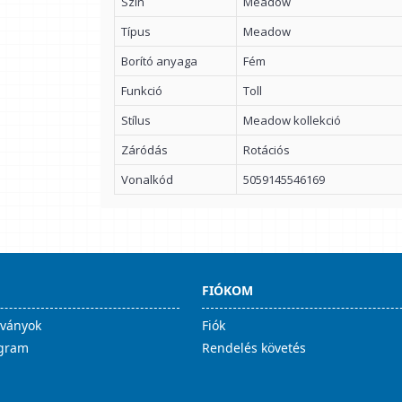
Szín
Meadow
Típus
Meadow
Borító anyaga
Fém
Funkció
Toll
Stílus
Meadow kollekció
Záródás
Rotációs
Vonalkód
5059145546169
FIÓKOM
lványok
Fiók
ogram
Rendelés követés