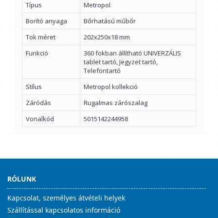
Típus
Metropol
Borító anyaga
Bőrhatású műbőr
Tok méret
202x250x18 mm
Funkció
360 fokban állítható UNIVERZÁLIS
tablet tartó, Jegyzet tartó,
Telefontartó
Stílus
Metropol kollekció
Záródás
Rugalmas zárószalag
Vonalkód
5015142244958
RÓLUNK
Kapcsolat, személyes átvételi helyek
Szállítással kapcsolatos információ