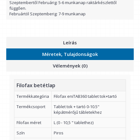
Szeptembertől Februárig: 5-6 munkanap raktárkészlettől
függően.
Februártól Szeptemberig: 7-9 munkanap
Leírás
Méretek, Tulajdonságok
Vélemények (0)
Filofax betétlap
Termékkategória
Filofax eniTAB360 tablet tok+tartó
Termékcsoport
Tablet tok + tartó 0-10.5"
képátmérőjű tábletekhez
Filofax méret
L (0 - 10,5 " tablethez)
Szín
Piros