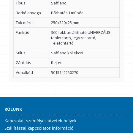
Típus
Saffiano
Borító anyaga
Bőrhatású műbőr
Tok méret
250x320x25 mm
Funkció
360 fokban állítható UNIVERZÁLIS
tablet tartó, Jegyzet tartó,
Telefontartó
Stílus
Saffiano kollekció
Záródás
Rejtett
Vonalkód
5015142250270
RÓLUNK
Kapcsolat, személyes átvételi helyek
Szállítással kapcsolatos információ