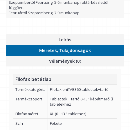
Szeptembertől Februárig: 5-6 munkanap raktárkészlettől
függően.
Februártól Szeptemberig: 7-9 munkanap
Leírás
Méretek, Tulajdonságok
Vélemények (0)
Filofax betétlap
Termékkategória
Filofax eniTAB360 tablet tok+tartó
Termékcsoport
Tablet tok + tartó 0-13" képátmérőjű
tábletekhez
Filofax méret
XL (0 - 13 " tablethez)
Szín
Fekete