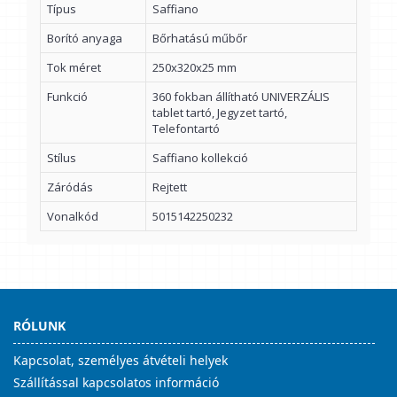
Típus
Saffiano
Borító anyaga
Bőrhatású műbőr
Tok méret
250x320x25 mm
Funkció
360 fokban állítható UNIVERZÁLIS
tablet tartó, Jegyzet tartó,
Telefontartó
Stílus
Saffiano kollekció
Záródás
Rejtett
Vonalkód
5015142250232
RÓLUNK
Kapcsolat, személyes átvételi helyek
Szállítással kapcsolatos információ