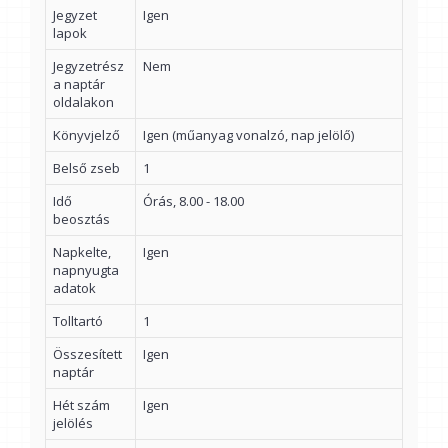
Jegyzet
Igen
lapok
Jegyzetrész
Nem
a naptár
oldalakon
Könyvjelző
Igen (műanyag vonalzó, nap jelölő)
Belső zseb
1
Idő
Órás, 8.00 - 18.00
beosztás
Napkelte,
Igen
napnyugta
adatok
Tolltartó
1
Összesített
Igen
naptár
Hét szám
Igen
jelölés