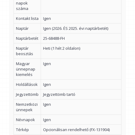
napok
száma
Kontakt lista
Igen
Naptár
Igen (2026. ÉS 2025. évi naptárbetét)
Naptárbetét
25-68488-FH
Naptár
Heti (1 hét 2 oldalon)
beosztás
Magyar
Igen
ünnepnap
kiemelés
Holdállások
Igen
Jegyzettömb
Jegyzettömb tartó
Nemzetközi
Igen
ünnepek
Névnapok
Igen
Térkép
Opcionálisan rendelhető (FX-131904)