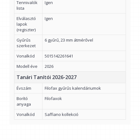
Tennivalók
Igen
lista
Elválasztó
Igen
lapok
(regiszter)
Gyűrűs
6 gyűrű, 23 mm átmérővel
szerkezet
Vonalkód
5015142261641
Modell éve
2026
Tanári Tanítói 2026-2027
Évszám
Filofax gyűrűs kalendáriumok
Borító
Filofaxok
anyaga
Vonalkód
Saffiano kollekció