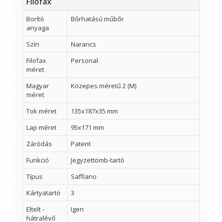
Filofax
Borító
Bőrhatású műbőr
anyaga
Szín
Narancs
Filofax
Personal
méret
Magyar
Közepes méretű 2 (M)
méret
Tok méret
135x187x35 mm
Lap méret
95x171 mm
Záródás
Patent
Funkció
Jegyzettömb-tartó
Típus
Saffiano
Kártyatartó
3
Eltelt -
Igen
hátralévő