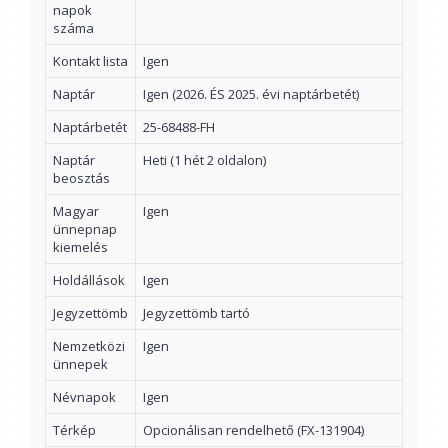
napok
száma
Kontakt lista
Igen
Naptár
Igen (2026. ÉS 2025. évi naptárbetét)
Naptárbetét
25-68488-FH
Naptár
Heti (1 hét 2 oldalon)
beosztás
Magyar
Igen
ünnepnap
kiemelés
Holdállások
Igen
Jegyzettömb
Jegyzettömb tartó
Nemzetközi
Igen
ünnepek
Névnapok
Igen
Térkép
Opcionálisan rendelhető (FX-131904)