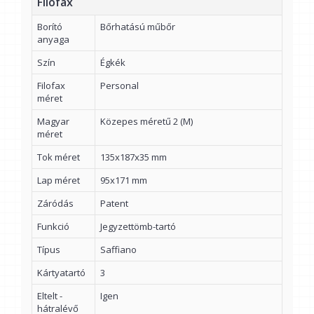
Filofax
Borító
Bőrhatású műbőr
anyaga
Szín
Égkék
Filofax
Personal
méret
Magyar
Közepes méretű 2 (M)
méret
Tok méret
135x187x35 mm
Lap méret
95x171 mm
Záródás
Patent
Funkció
Jegyzettömb-tartó
Típus
Saffiano
Kártyatartó
3
Eltelt -
Igen
hátralévő