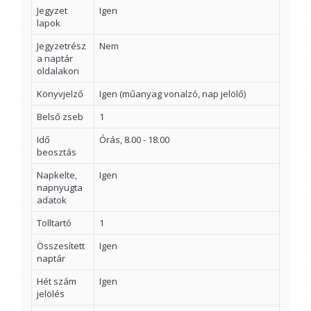
Jegyzet
Igen
lapok
Jegyzetrész
Nem
a naptár
oldalakon
Könyvjelző
Igen (műanyag vonalzó, nap jelölő)
Belső zseb
1
Idő
Órás, 8.00 - 18.00
beosztás
Napkelte,
Igen
napnyugta
adatok
Tolltartó
1
Összesített
Igen
naptár
Hét szám
Igen
jelölés