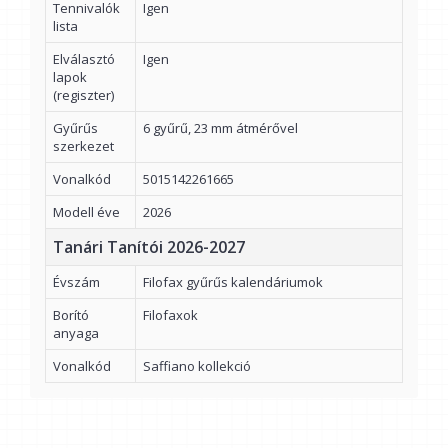
Tennivalók
Igen
lista
Elválasztó
Igen
lapok
(regiszter)
Gyűrűs
6 gyűrű, 23 mm átmérővel
szerkezet
Vonalkód
5015142261665
Modell éve
2026
Tanári Tanítói 2026-2027
Évszám
Filofax gyűrűs kalendáriumok
Borító
Filofaxok
anyaga
Vonalkód
Saffiano kollekció