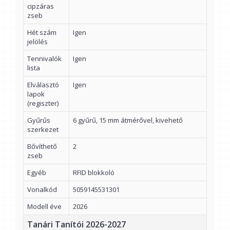
cipzáras
zseb
Hét szám
Igen
jelölés
Tennivalók
Igen
lista
Elválasztó
Igen
lapok
(regiszter)
Gyűrűs
6 gyűrű, 15 mm átmérővel, kivehető
szerkezet
Bővíthető
2
zseb
Egyéb
RFID blokkoló
Vonalkód
5059145531301
Modell éve
2026
Tanári Tanítói 2026-2027