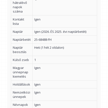
hátralévő
napok
száma
Kontakt
Igen
lista
Naptár
Igen (2026. ÉS 2025. évi naptárbetét)
Naptárbetét
25-68488-FH
Naptár
Heti (1 hét 2 oldalon)
beosztás
Külső zseb
1
Magyar
Igen
ünnepnap
kiemelés
Holdállások
Igen
Nemzetközi
Igen
ünnepek
Névnapok
Igen