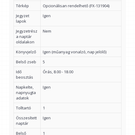
Térkép
Opcionálisan rendelhető (FX-131904)
Jegyzet
Igen
lapok
Jegyzetrész
Nem
a naptár
oldalakon
Könyvjelző
Igen (műanyag vonalzó, nap jelölő)
Belső zseb
5
Idő
Órás, 8.00 - 18.00
beosztás
Napkelte,
Igen
napnyugta
adatok
Tolltartó
1
Összesített
Igen
naptár
Belső
1