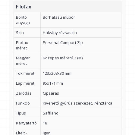
Filofax
Borító
Bőrhatású műbőr
anyaga
Szín
Halvány rózsaszín
Filofax
Personal Compact Zip
méret
Magyar
Közepes méretű 2 (M)
méret
Tok méret
123x208x30 mm
Lap méret
95x171 mm
Záródás
Cipzáras
Funkció
Kivehető gyűrűs szerkezet, Pénztárca
Típus
Saffiano
Kártyatartó
18
Eltelt -
Igen