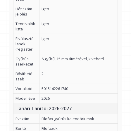
Hét szám
Igen
jelölés
Tennivalók
Igen
lista
Elválasztó
Igen
lapok
(regiszter)
Gyűrűs
6 gyűrű, 15 mm átmérővel, kivehető
szerkezet
Bővíthető
2
zseb
Vonalkód
5015142261740
Modell éve
2026
Tanári Tanítói 2026-2027
Évszám
Filofax gyűrűs kalendáriumok
Borító
Filofaxok