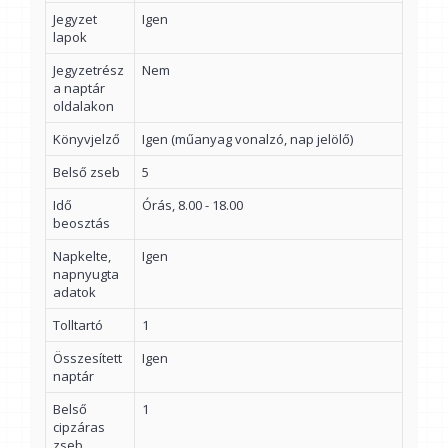
Jegyzet
Igen
lapok
Jegyzetrész
Nem
a naptár
oldalakon
Könyvjelző
Igen (műanyag vonalzó, nap jelölő)
Belső zseb
5
Idő
Órás, 8.00 - 18.00
beosztás
Napkelte,
Igen
napnyugta
adatok
Tolltartó
1
Összesített
Igen
naptár
Belső
1
cipzáras
zseb