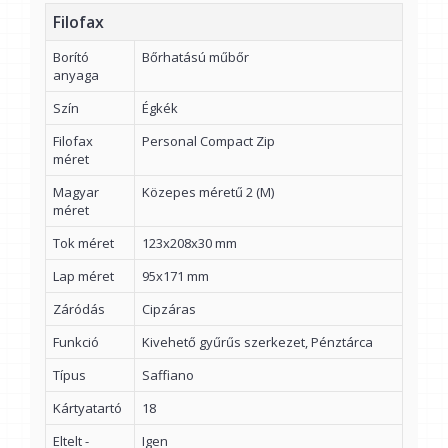
Filofax
Borító
Bőrhatású műbőr
anyaga
Szín
Égkék
Filofax
Personal Compact Zip
méret
Magyar
Közepes méretű 2 (M)
méret
Tok méret
123x208x30 mm
Lap méret
95x171 mm
Záródás
Cipzáras
Funkció
Kivehető gyűrűs szerkezet, Pénztárca
Típus
Saffiano
Kártyatartó
18
Eltelt -
Igen