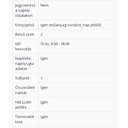
Jegyzetrész
Nem
a naptár
oldalakon
Könyvjelző
Igen (műanyag vonalzó, nap jelölő)
Belső zseb
2
Idő
Órás, 8.00 - 18.00
beosztás
Napkelte,
Igen
napnyugta
adatok
Tolltartó
1
Összesített
Igen
naptár
Hét szám
Igen
jelölés
Tennivalók
Igen
lista