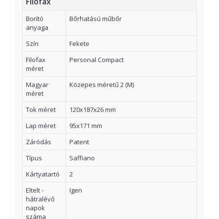
Filofax
Borító
Bőrhatású műbőr
anyaga
Szín
Fekete
Filofax
Personal Compact
méret
Magyar
Közepes méretű 2 (M)
méret
Tok méret
120x187x26 mm
Lap méret
95x171 mm
Záródás
Patent
Típus
Saffiano
Kártyatartó
2
Eltelt -
Igen
hátralévő
napok
száma