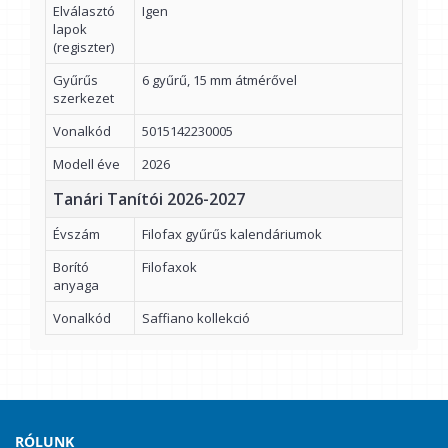
Elválasztó
Igen
lapok
(regiszter)
Gyűrűs
6 gyűrű, 15 mm átmérővel
szerkezet
Vonalkód
5015142230005
Modell éve
2026
Tanári Tanítói 2026-2027
Évszám
Filofax gyűrűs kalendáriumok
Borító
Filofaxok
anyaga
Vonalkód
Saffiano kollekció
RÓLUNK