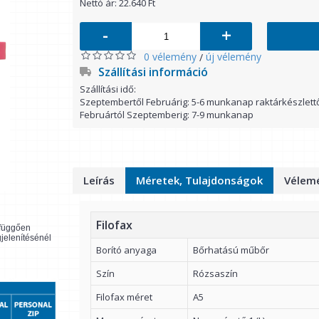
Nettó ár: 22.640 Ft
-
+
0 vélemény
új vélemény
/
Szállítási információ
Szállítási idő:
Szeptembertől Februárig: 5-6 munkanap raktárkészlett
Februártól Szeptemberig: 7-9 munkanap
Leírás
Méretek, Tulajdonságok
Vélemé
Filofax
l függően
gjelenítésénél
Borító anyaga
Bőrhatású műbőr
Szín
Rózsaszín
Filofax méret
A5