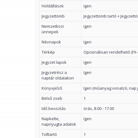
Holdállások
Igen
Jegyzettömb
Jegyzettömb tartó + Jegyzett
Nemzetközi
Igen
ünnepek
Névnapok
Igen
Térkép
Opcionálisan rendelhető (FX-
Jegyzet lapok
Igen
Jegyzetrész a
Igen
naptár oldalakon
Könyvjelző
Igen (műanyag vonalzó, nap j
Belső zseb
1
Idő beosztás
órás, 8.00 - 17.00
Napkelte,
Igen
napnyugta adatok
Tolltartó
1