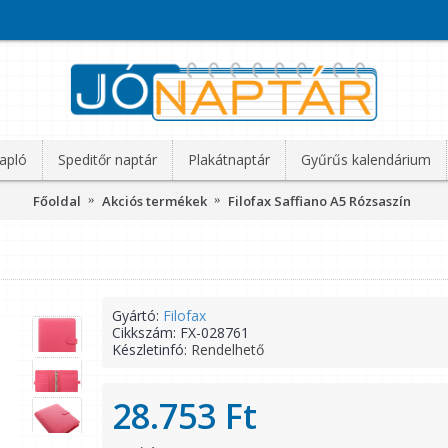
apló
Speditőr naptár
Plakátnaptár
Gyűrűs kalendárium
Főoldal
Akciós termékek
Filofax Saffiano A5 Rózsaszín
Gyártó:
Filofax
Cikkszám:
FX-028761
Készletinfó:
Rendelhető
28.753 Ft