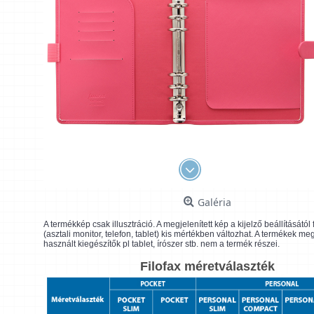
Galéria
A termékkép csak illusztráció. A megjelenített kép a kijelző beállításátó
(asztali monitor, telefon, tablet) kis mértékben változhat. A termékek me
használt kiegészítők pl tablet, írószer stb. nem a termék részei.
Filofax méretválaszték