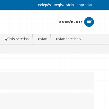
Belépés
Regisztráció
Kapcsolat
0 termék - 0 Ft
Gyűrűs betétlap
Filofax
Filofax betétlapok