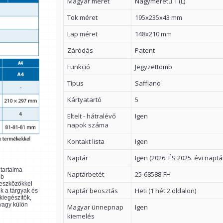
Magyar méret
Nagyméretű 1 (L)
Tok méret
195x235x43 mm
Lap méret
148x210 mm
Záródás
Patent
Funkció
Jegyzettömb
Típus
Saffiano
Kártyatartó
5
Eltelt - hátralévő
Igen
napok száma
Kontakt lista
Igen
Naptár
Igen (2026. ÉS 2025. évi naptá
ltartalma
Naptárbetét
25-68588-FH
bb
 eszközökkel
Naptár beosztás
Heti (1 hét 2 oldalon)
k a tárgyak és
kiegészítők,
 vagy külön
Magyar ünnepnap
Igen
kiemelés