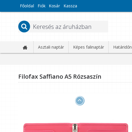
Főoldal
Fiók
Kosár
Kassza
Asztali naptár
Képes falinaptár
Határidőn
Filofax Saffiano A5 Rózsaszín