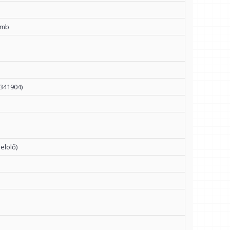
ömb
341904)
elölő)