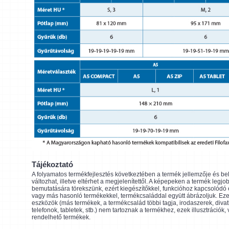
Tájékoztató
A folyamatos termékfejlesztés következtében a termék jellemzője és be
változhat, illetve eltérhet a megjelenítettől. A képepeken a termék legjo
bemutatására törekszünk, ezért kiegészítőkkel, funkcióhoz kapcsolódó
vagy más hasonló termékekkel, termékcsaláddal együtt ábrázoljuk. Eze
eszközök (más termékek, a termékcsalád többi tagja, irodaszerek, divat
telefonok, tabletek, stb.) nem tartoznak a termékhez, ezek illusztrációk,
rendelhető termékek.