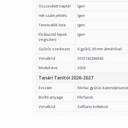
Összesített naptár
Igen
Hét szám jelölés
Igen
Tennivalók lista
Igen
Elválasztó lapok
Igen
(regiszter)
Gyűrűs szerkezet
6 gyűrű, 30 mm átmérővel
Vonalkód
5015142284343
Modell éve
2026
Tanári Tanítói 2026-2027
Évszám
Filofax gyűrűs kalendáriumo
Borító anyaga
Filofaxok
Vonalkód
Saffiano kollekció