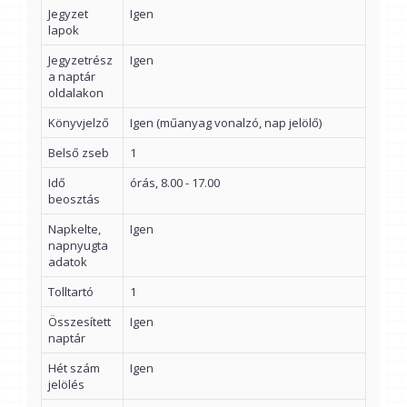
Jegyzet
Igen
lapok
Jegyzetrész
Igen
a naptár
oldalakon
Könyvjelző
Igen (műanyag vonalzó, nap jelölő)
Belső zseb
1
Idő
órás, 8.00 - 17.00
beosztás
Napkelte,
Igen
napnyugta
adatok
Tolltartó
1
Összesített
Igen
naptár
Hét szám
Igen
jelölés