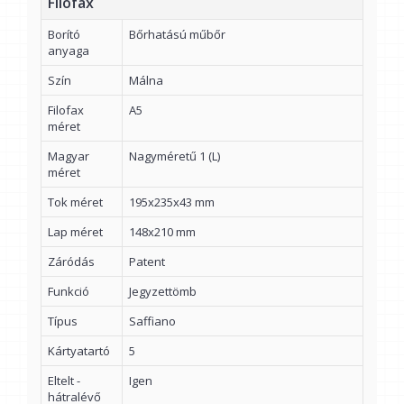
Filofax
Borító
Bőrhatású műbőr
anyaga
Szín
Málna
Filofax
A5
méret
Magyar
Nagyméretű 1 (L)
méret
Tok méret
195x235x43 mm
Lap méret
148x210 mm
Záródás
Patent
Funkció
Jegyzettömb
Típus
Saffiano
Kártyatartó
5
Eltelt -
Igen
hátralévő