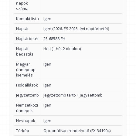
napok
száma
Kontakt lista
Igen
Naptár
Igen (2026. ÉS 2025. évi naptárbetét)
Naptárbetét
25-68588-FH
Naptár
Heti (1 hét 2 oldalon)
beosztás
Magyar
Igen
ünnepnap
kiemelés
Holdállások
Igen
Jegyzettömb
Jegyzettömb tartó + Jegyzettömb
Nemzetközi
Igen
ünnepek
Névnapok
Igen
Térkép
Opcionálisan rendelhető (FX-341904)