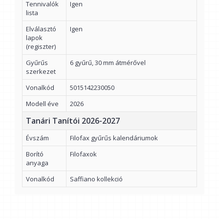
Tennivalók
Igen
lista
Elválasztó
Igen
lapok
(regiszter)
Gyűrűs
6 gyűrű, 30 mm átmérővel
szerkezet
Vonalkód
5015142230050
Modell éve
2026
Tanári Tanítói 2026-2027
Évszám
Filofax gyűrűs kalendáriumok
Borító
Filofaxok
anyaga
Vonalkód
Saffiano kollekció