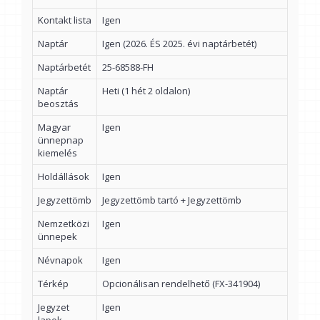
Kontakt lista
Igen
Naptár
Igen (2026. ÉS 2025. évi naptárbetét)
Naptárbetét
25-68588-FH
Naptár
Heti (1 hét 2 oldalon)
beosztás
Magyar
Igen
ünnepnap
kiemelés
Holdállások
Igen
Jegyzettömb
Jegyzettömb tartó + Jegyzettömb
Nemzetközi
Igen
ünnepek
Névnapok
Igen
Térkép
Opcionálisan rendelhető (FX-341904)
Jegyzet
Igen