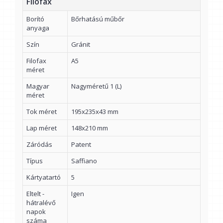
Filofax
Borító
Bőrhatású műbőr
anyaga
Szín
Gránit
Filofax
A5
méret
Magyar
Nagyméretű 1 (L)
méret
Tok méret
195x235x43 mm
Lap méret
148x210 mm
Záródás
Patent
Típus
Saffiano
Kártyatartó
5
Eltelt -
Igen
hátralévő
napok
száma