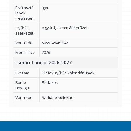
Elválasztó
Igen
lapok
(regiszter)
Gyűrűs
6 gyűrű, 30 mm átmérővel
szerkezet
Vonalkód
5059145460946
Modell éve
2026
Tanári Tanítói 2026-2027
Évszám
Filofax gyűrűs kalendáriumok
Borító
Filofaxok
anyaga
Vonalkód
Saffiano kollekció