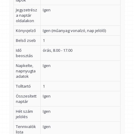
lapok
Jegyzetrész
Igen
a naptár
oldalakon
Könyvjelző
Igen (műanyag vonalzó, nap jelölő)
Belső zseb
1
Idő
órás, 8.00 - 17.00
beosztás
Napkelte,
Igen
napnyugta
adatok
Tolltartó
1
Összesített
Igen
naptár
Hét szám
Igen
jelölés
Tennivalók
Igen
lista