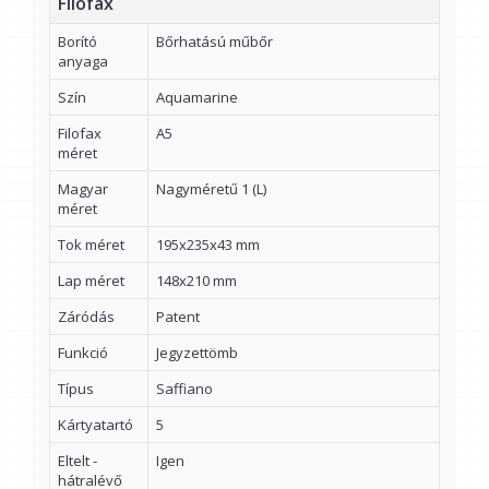
Filofax
Borító
Bőrhatású műbőr
anyaga
Szín
Aquamarine
Filofax
A5
méret
Magyar
Nagyméretű 1 (L)
méret
Tok méret
195x235x43 mm
Lap méret
148x210 mm
Záródás
Patent
Funkció
Jegyzettömb
Típus
Saffiano
Kártyatartó
5
Eltelt -
Igen
hátralévő