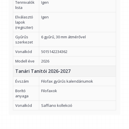
Tennivalók
Igen
lista
Elválasztó
Igen
lapok
(regiszter)
Gyűrűs
6 gyűrű, 30 mm átmérővel
szerkezet
Vonalkód
5015142234362
Modell éve
2026
Tanári Tanítói 2026-2027
Évszám
Filofax gyűrűs kalendáriumok
Borító
Filofaxok
anyaga
Vonalkód
Saffiano kollekció