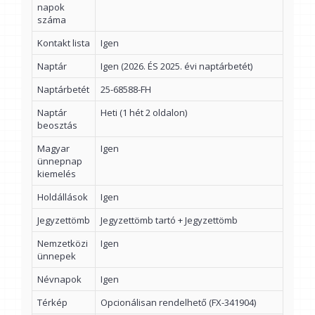
napok
száma
Kontakt lista
Igen
Naptár
Igen (2026. ÉS 2025. évi naptárbetét)
Naptárbetét
25-68588-FH
Naptár
Heti (1 hét 2 oldalon)
beosztás
Magyar
Igen
ünnepnap
kiemelés
Holdállások
Igen
Jegyzettömb
Jegyzettömb tartó + Jegyzettömb
Nemzetközi
Igen
ünnepek
Névnapok
Igen
Térkép
Opcionálisan rendelhető (FX-341904)