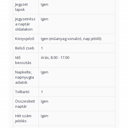
Jegyzet
Igen
lapok
Jegyzetrész
Igen
a naptár
oldalakon
Könyvjelző
Igen (műanyag vonalzó, nap jelölő)
Belső zseb
1
Idő
órás, 8.00 - 17.00
beosztás
Napkelte,
Igen
napnyugta
adatok
Tolltartó
1
Összesített
Igen
naptár
Hét szám
Igen
jelölés