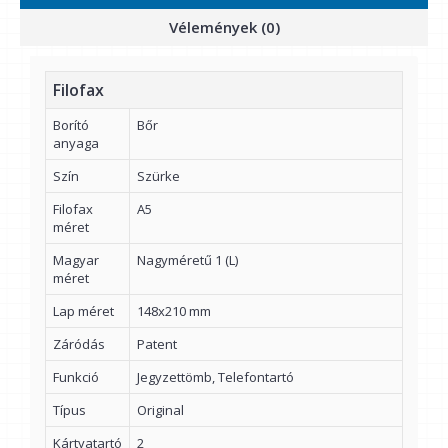
Vélemények (0)
Filofax
Borító
Bőr
anyaga
Szín
Szürke
Filofax
A5
méret
Magyar
Nagyméretű 1 (L)
méret
Lap méret
148x210 mm
Záródás
Patent
Funkció
Jegyzettömb, Telefontartó
Típus
Original
Kártyatartó
2