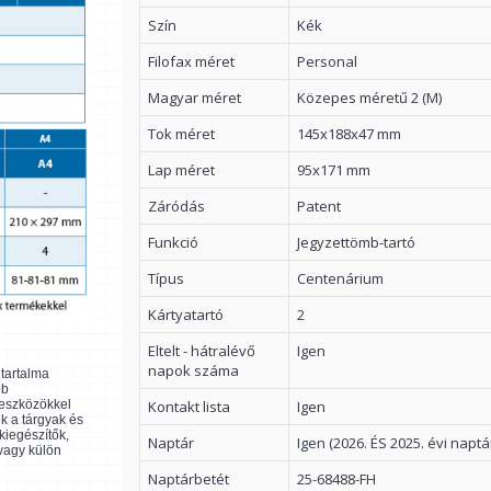
Szín
Kék
Filofax méret
Personal
Magyar méret
Közepes méretű 2 (M)
Tok méret
145x188x47 mm
Lap méret
95x171 mm
Záródás
Patent
Funkció
Jegyzettömb-tartó
Típus
Centenárium
Kártyatartó
2
Eltelt - hátralévő
Igen
napok száma
ltartalma
bb
Kontakt lista
Igen
 eszközökkel
k a tárgyak és
kiegészítők,
Naptár
Igen (2026. ÉS 2025. évi naptá
 vagy külön
Naptárbetét
25-68488-FH