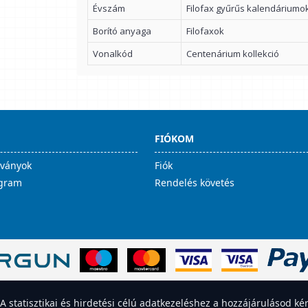
Évszám
Filofax gyűrűs kalendáriumo
Borító anyaga
Filofaxok
Vonalkód
Centenárium kollekció
FIÓKOM
lványok
Fiók
ogram
Rendelés követés
statisztikai és hirdetési célú adatkezeléshez a hozzájárulásod kér