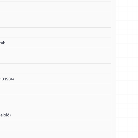
ömb
131904)
elölő)