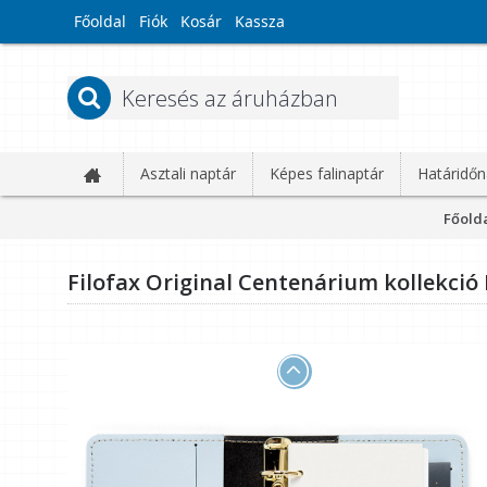
Főoldal
Fiók
Kosár
Kassza
Asztali naptár
Képes falinaptár
Határidőn
Főold
Filofax Original Centenárium kollekció