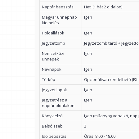
Naptár beosztás
Heti (1 hét 2 oldalon)
Magyar ünnepnap
Igen
kiemelés
Holdállások
Igen
Jegyzettömb
Jegyzettömb tartó + Jegyzett
Nemzetközi
Igen
ünnepek
Névnapok
Igen
Térkép
Opcionálisan rendelhető (FX-
Jegyzet lapok
Igen
Jegyzetrész a
Igen
naptár oldalakon
Könyvjelző
Igen (műanyag vonalzó, nap j
Belső zseb
2
Idő beosztás
Órás, 8.00 - 18.00