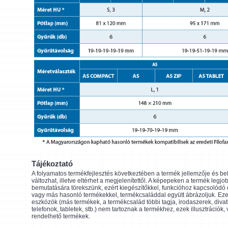
Tájékoztató
A folyamatos termékfejlesztés következtében a termék jellemzője és be
változhat, illetve eltérhet a megjelenítettől. A képepeken a termék legjo
bemutatására törekszünk, ezért kiegészítőkkel, funkcióhoz kapcsolódó
vagy más hasonló termékekkel, termékcsaláddal együtt ábrázoljuk. Eze
eszközök (más termékek, a termékcsalád többi tagja, irodaszerek, divat
telefonok, tabletek, stb.) nem tartoznak a termékhez, ezek illusztrációk,
rendelhető termékek.