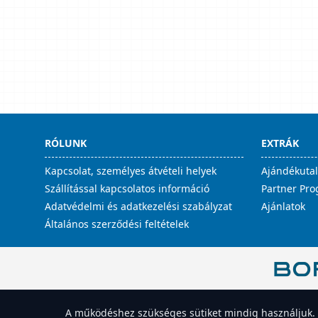
RÓLUNK
EXTRÁK
Kapcsolat, személyes átvételi helyek
Ajándékuta
Szállítással kapcsolatos információ
Partner Pr
Adatvédelmi és adatkezelési szabályzat
Ajánlatok
Általános szerződési feltételek
Süti-beállítások megnyitása
A működéshez szükséges sütiket mindig használjuk. A 