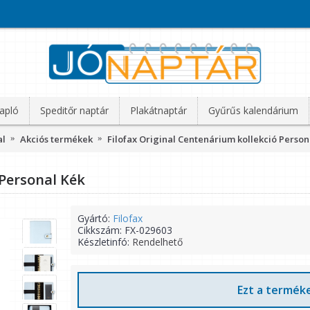
apló
Speditőr naptár
Plakátnaptár
Gyűrűs kalendárium
al
Akciós termékek
Filofax Original Centenárium kollekció Person
 Personal Kék
Gyártó:
Filofax
Cikkszám:
FX-029603
Készletinfó:
Rendelhető
Ezt a terméke