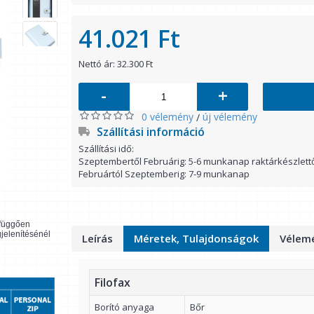
41.021 Ft
Nettó ár: 32.300 Ft
-
+
0 vélemény
új vélemény
/
Szállítási információ
Szállítási idő:
Szeptembertől Februárig: 5-6 munkanap raktárkészlett
Februártól Szeptemberig: 7-9 munkanap
l függően
gjelenítésénél
Leírás
Méretek, Tulajdonságok
Vélemé
Filofax
Borító anyaga
Bőr