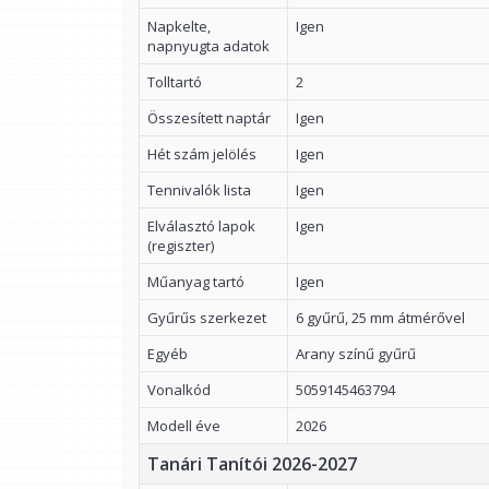
Napkelte,
Igen
napnyugta adatok
Tolltartó
2
Összesített naptár
Igen
Hét szám jelölés
Igen
Tennivalók lista
Igen
Elválasztó lapok
Igen
(regiszter)
Műanyag tartó
Igen
Gyűrűs szerkezet
6 gyűrű, 25 mm átmérővel
Egyéb
Arany színű gyűrű
Vonalkód
5059145463794
Modell éve
2026
Tanári Tanítói 2026-2027