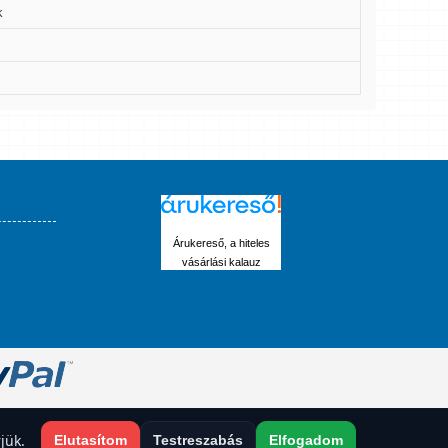
k
Árukereső, a hiteles
vásárlási kalauz
jük.
Elutasítom
Testreszabás
Elfogadom