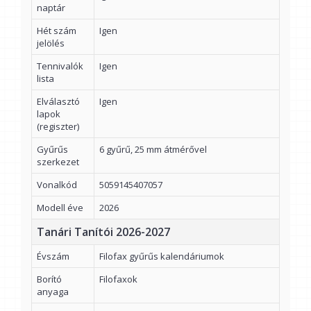
naptár
Hét szám
Igen
jelölés
Tennivalók
Igen
lista
Elválasztó
Igen
lapok
(regiszter)
Gyűrűs
6 gyűrű, 25 mm átmérővel
szerkezet
Vonalkód
5059145407057
Modell éve
2026
Tanári Tanítói 2026-2027
Évszám
Filofax gyűrűs kalendáriumok
Borító
Filofaxok
anyaga