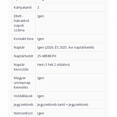
Kártyatartó
2
Eltelt -
Igen
hátralévő
napok
száma
Kontakt lista
Igen
Naptár
Igen (2026. ÉS 2025. évi naptárbetét)
Naptárbetét
25-68588-FH
Naptár
Heti (1 hét 2 oldalon)
beosztás
Magyar
Igen
ünnepnap
kiemelés
Holdállások
Igen
Jegyzettömb
Jegyzettömb tartó + Jegyzettömb
Nemzetközi
Igen