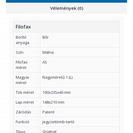
Vélemények (0)
Filofax
Borító
Bőr
anyaga
Szín
Málna
Filofax
A5
méret
Magyar
Nagyméretű 1 (L)
méret
Tok méret
190x235x40 mm
Lap méret
148x210 mm
Záródás
Patent
Funkció
Jegyzettömb-tartó
Típus
Original