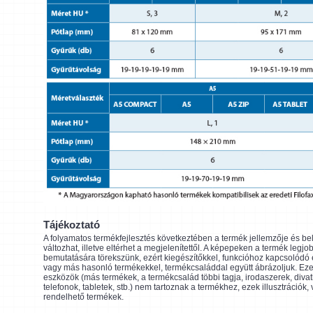
Tájékoztató
A folyamatos termékfejlesztés következtében a termék jellemzője és be
változhat, illetve eltérhet a megjelenítettől. A képepeken a termék legjo
bemutatására törekszünk, ezért kiegészítőkkel, funkcióhoz kapcsolódó
vagy más hasonló termékekkel, termékcsaláddal együtt ábrázoljuk. Eze
eszközök (más termékek, a termékcsalád többi tagja, irodaszerek, divat
telefonok, tabletek, stb.) nem tartoznak a termékhez, ezek illusztrációk,
rendelhető termékek.