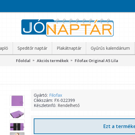
apló
Speditőr naptár
Plakátnaptár
Gyűrűs kalendárium
Főoldal
Akciós termékek
Filofax Original A5 Lila
Gyártó:
Filofax
Cikkszám:
FX-022399
Készletinfó:
Rendelhető
Ezt a terméke