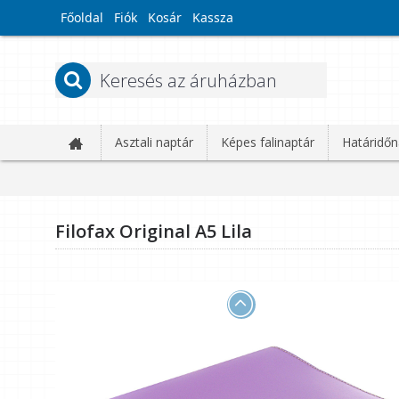
Főoldal
Fiók
Kosár
Kassza
Asztali naptár
Képes falinaptár
Határidőn
Filofax Original A5 Lila