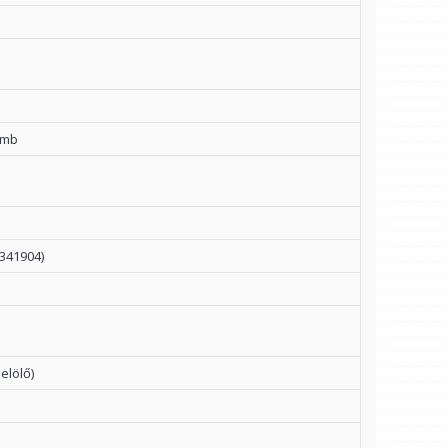
ömb
341904)
elölő)