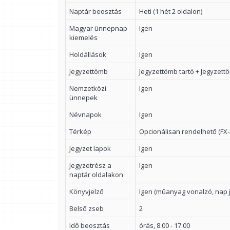
Naptár beosztás
Heti (1 hét 2 oldalon)
Magyar ünnepnap
Igen
kiemelés
Holdállások
Igen
Jegyzettömb
Jegyzettömb tartó + Jegyzett
Nemzetközi
Igen
ünnepek
Névnapok
Igen
Térkép
Opcionálisan rendelhető (FX-
Jegyzet lapok
Igen
Jegyzetrész a
Igen
naptár oldalakon
Könyvjelző
Igen (műanyag vonalzó, nap j
Belső zseb
2
Idő beosztás
órás, 8.00 - 17.00