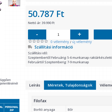
50.787 Ft
Nettó ár: 39.990 Ft
-
+
0 vélemény
új vélemény
/
Szállítási információ
Szállítási idő:
Szeptembertől Februárig: 5-6 munkanap raktárkészlett
Februártól Szeptemberig: 7-9 munkanap
l függően
gjelenítésénél
Leírás
Méretek, Tulajdonságok
Vélemé
Filofax
Borító anyaga
Bőr