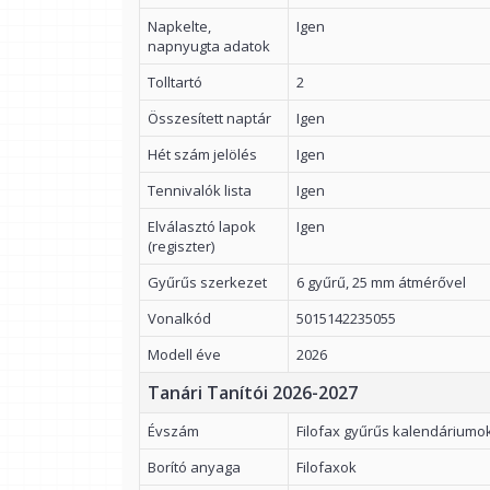
Napkelte,
Igen
napnyugta adatok
Tolltartó
2
Összesített naptár
Igen
Hét szám jelölés
Igen
Tennivalók lista
Igen
Elválasztó lapok
Igen
(regiszter)
Gyűrűs szerkezet
6 gyűrű, 25 mm átmérővel
Vonalkód
5015142235055
Modell éve
2026
Tanári Tanítói 2026-2027
Évszám
Filofax gyűrűs kalendáriumo
Borító anyaga
Filofaxok