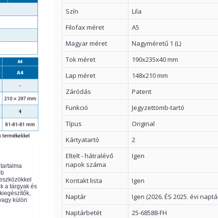
Szín
Lila
Filofax méret
A5
Magyar méret
Nagyméretű 1 (L)
Tok méret
190x235x40 mm
Lap méret
148x210 mm
Záródás
Patent
Funkció
Jegyzettömb-tartó
Típus
Original
Kártyatartó
2
Eltelt - hátralévő
Igen
napok száma
ltartalma
bb
Kontakt lista
Igen
 eszközökkel
k a tárgyak és
kiegészítők,
Naptár
Igen (2026. ÉS 2025. évi naptá
 vagy külön
Naptárbetét
25-68588-FH