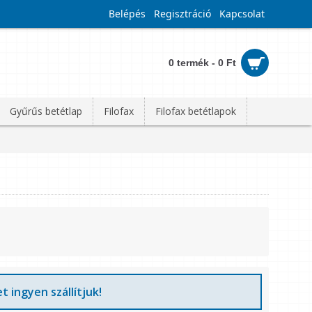
Belépés
Regisztráció
Kapcsolat
0 termék - 0 Ft
Gyűrűs betétlap
Filofax
Filofax betétlapok
t ingyen szállítjuk!