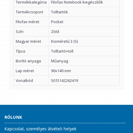
Termékkategória
Filofax Notebook kiegészítők
Termékcsoport
Tolltartók
Filofax méret
Pocket
Szín
Zöld
Magyar méret
Kisméretű 3 (S)
Típus
Tolltartó+toll
Borító anyaga
Műanyag
Lap méret
90x140 mm
Vonalkód
5015142262419
RÓLUNK
Kapcsolat, személyes átvételi helyek