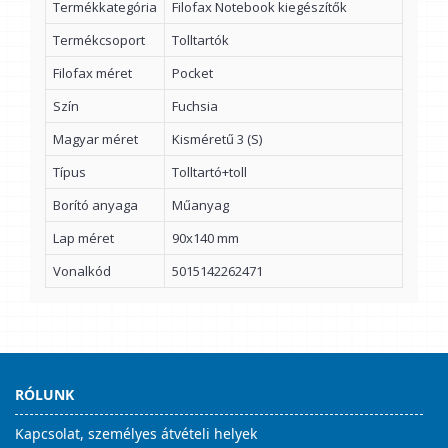
Termékkategória
Filofax Notebook kiegészítők
Termékcsoport
Tolltartók
Filofax méret
Pocket
Szín
Fuchsia
Magyar méret
Kisméretű 3 (S)
Típus
Tolltartó+toll
Borító anyaga
Műanyag
Lap méret
90x140 mm
Vonalkód
5015142262471
RÓLUNK
Kapcsolat, személyes átvételi helyek