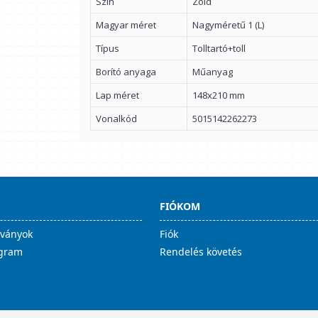
Szín
Zöld
Magyar méret
Nagyméretű 1 (L)
Típus
Tolltartó+toll
Borító anyaga
Műanyag
Lap méret
148x210 mm
Vonalkód
5015142262273
FIÓKOM
lványok
Fiók
ogram
Rendelés követés