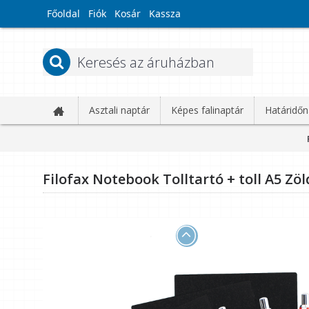
Főoldal
Fiók
Kosár
Kassza
Asztali naptár
Képes falinaptár
Határidőn
Filofax Notebook Tolltartó + toll A5 Zöl