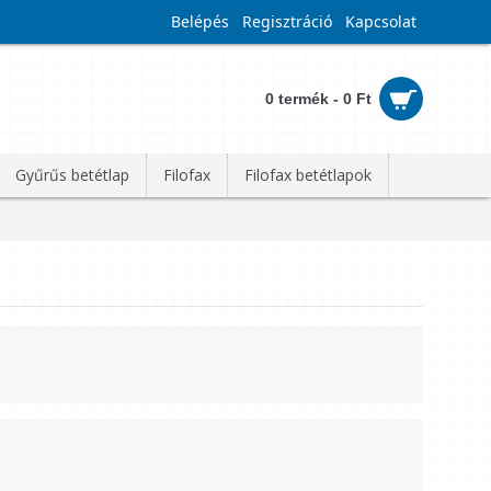
Belépés
Regisztráció
Kapcsolat
0 termék - 0 Ft
Gyűrűs betétlap
Filofax
Filofax betétlapok