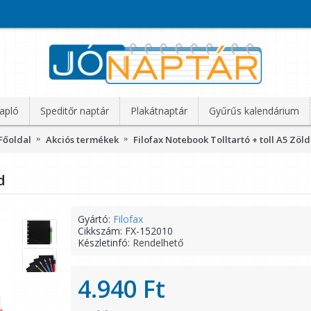
apló
Speditőr naptár
Plakátnaptár
Gyűrűs kalendárium
Főoldal
Akciós termékek
Filofax Notebook Tolltartó + toll A5 Zöld
d
Gyártó:
Filofax
Cikkszám:
FX-152010
Készletinfó:
Rendelhető
4.940 Ft