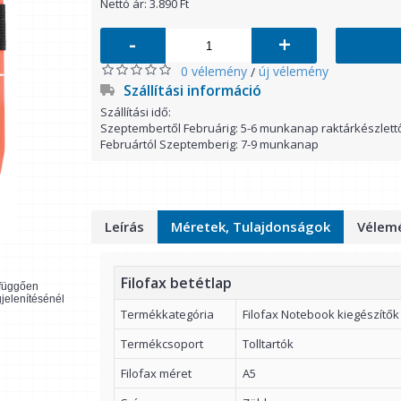
Nettó ár: 3.890 Ft
-
+
0 vélemény
új vélemény
/
Szállítási információ
Szállítási idő:
Szeptembertől Februárig: 5-6 munkanap raktárkészlett
Februártól Szeptemberig: 7-9 munkanap
Leírás
Méretek, Tulajdonságok
Vélemé
Filofax betétlap
l függően
gjelenítésénél
Termékkategória
Filofax Notebook kiegészítők
Termékcsoport
Tolltartók
Filofax méret
A5