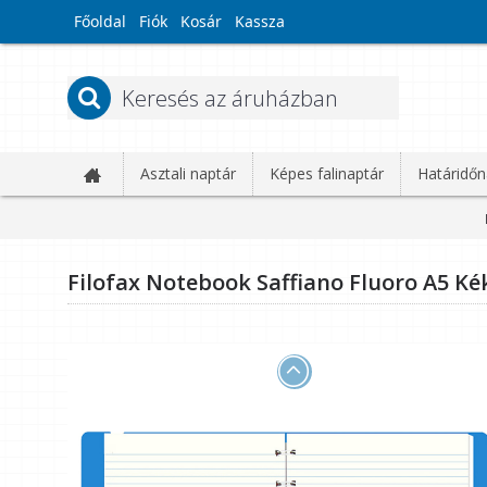
Főoldal
Fiók
Kosár
Kassza
Asztali naptár
Képes falinaptár
Határidőn
Filofax Notebook Saffiano Fluoro A5 Ké