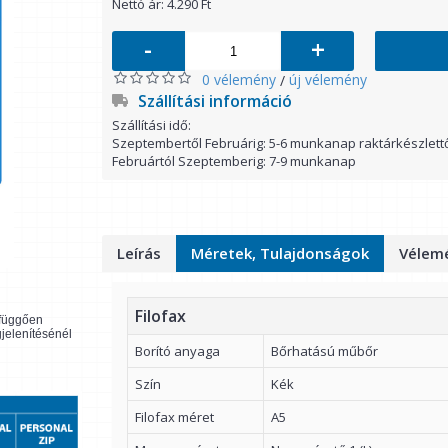
Nettó ár: 4.290 Ft
-
+
0 vélemény
új vélemény
/
Szállítási információ
Szállítási idő:
Szeptembertől Februárig: 5-6 munkanap raktárkészlett
Februártól Szeptemberig: 7-9 munkanap
Leírás
Méretek, Tulajdonságok
Vélemé
Filofax
l függően
gjelenítésénél
Borító anyaga
Bőrhatású műbőr
Szín
Kék
Filofax méret
A5