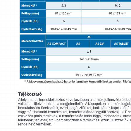
Tájékoztató
A folyamatos termékfejlesztés következtében a termék jellemzője és be
változhat, illetve eltérhet a megjelenítettől. A képepeken a termék legjo
bemutatására törekszünk, ezért kiegészítőkkel, funkcióhoz kapcsolódó
vagy más hasonló termékekkel, termékcsaláddal együtt ábrázoljuk. Eze
eszközök (más termékek, a termékcsalád többi tagja, irodaszerek, divat
telefonok, tabletek, stb.) nem tartoznak a termékhez, ezek illusztrációk,
rendelhető termékek.