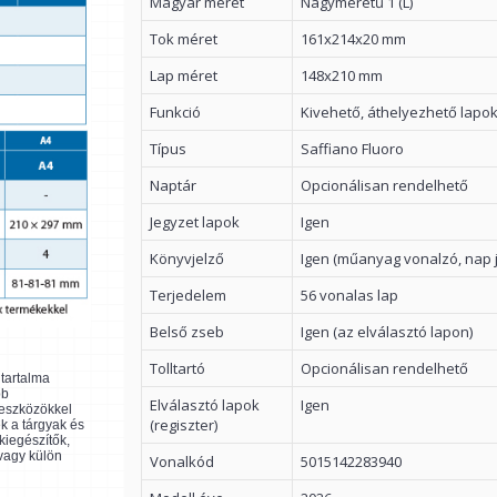
Magyar méret
Nagyméretű 1 (L)
Tok méret
161x214x20 mm
Lap méret
148x210 mm
Funkció
Kivehető, áthelyezhető lapo
Típus
Saffiano Fluoro
Naptár
Opcionálisan rendelhető
Jegyzet lapok
Igen
Könyvjelző
Igen (műanyag vonalzó, nap j
Terjedelem
56 vonalas lap
Belső zseb
Igen (az elválasztó lapon)
Tolltartó
Opcionálisan rendelhető
ltartalma
bb
Elválasztó lapok
Igen
 eszközökkel
(regiszter)
k a tárgyak és
kiegészítők,
 vagy külön
Vonalkód
5015142283940