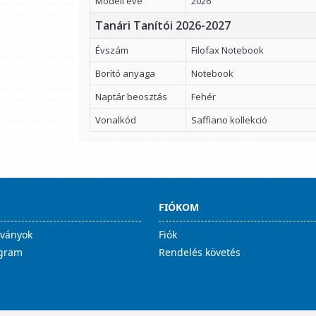
Modell éve
2026
Tanári Tanítói 2026-2027
Évszám
Filofax Notebook
Borító anyaga
Notebook
Naptár beosztás
Fehér
Vonalkód
Saffiano kollekció
FIÓKOM
lványok
Fiók
ogram
Rendelés követés