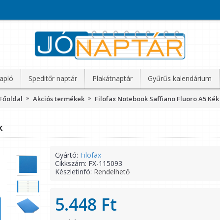
apló
Speditőr naptár
Plakátnaptár
Gyűrűs kalendárium
Főoldal
Akciós termékek
Filofax Notebook Saffiano Fluoro A5 Kék
k
Gyártó:
Filofax
Cikkszám:
FX-115093
Készletinfó:
Rendelhető
5.448 Ft