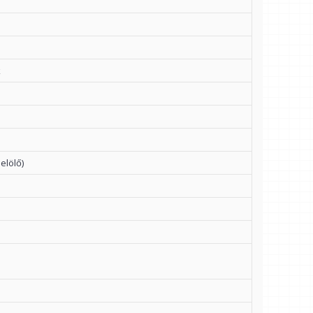
k
elölő)