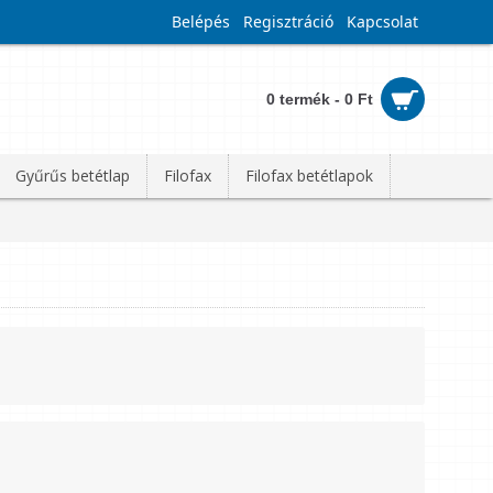
Belépés
Regisztráció
Kapcsolat
0 termék - 0 Ft
Gyűrűs betétlap
Filofax
Filofax betétlapok