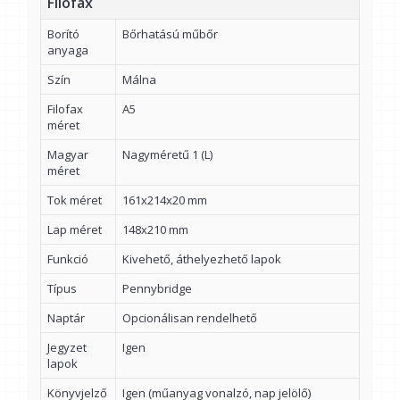
Filofax
Borító
Bőrhatású műbőr
anyaga
Szín
Málna
Filofax
A5
méret
Magyar
Nagyméretű 1 (L)
méret
Tok méret
161x214x20 mm
Lap méret
148x210 mm
Funkció
Kivehető, áthelyezhető lapok
Típus
Pennybridge
Naptár
Opcionálisan rendelhető
Jegyzet
Igen
lapok
Könyvjelző
Igen (műanyag vonalzó, nap jelölő)