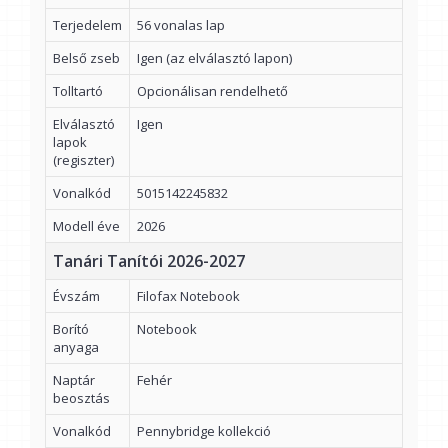
Terjedelem
56 vonalas lap
Belső zseb
Igen (az elválasztó lapon)
Tolltartó
Opcionálisan rendelhető
Elválasztó
Igen
lapok
(regiszter)
Vonalkód
5015142245832
Modell éve
2026
Tanári Tanítói 2026-2027
Évszám
Filofax Notebook
Borító
Notebook
anyaga
Naptár
Fehér
beosztás
Vonalkód
Pennybridge kollekció