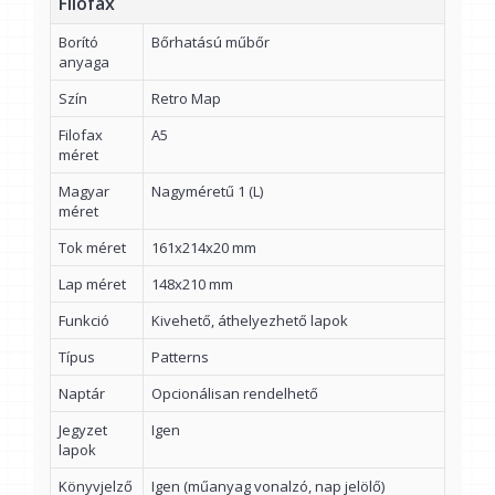
Filofax
Borító
Bőrhatású műbőr
anyaga
Szín
Retro Map
Filofax
A5
méret
Magyar
Nagyméretű 1 (L)
méret
Tok méret
161x214x20 mm
Lap méret
148x210 mm
Funkció
Kivehető, áthelyezhető lapok
Típus
Patterns
Naptár
Opcionálisan rendelhető
Jegyzet
Igen
lapok
Könyvjelző
Igen (műanyag vonalzó, nap jelölő)