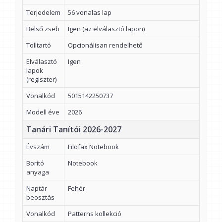
Terjedelem
56 vonalas lap
Belső zseb
Igen (az elválasztó lapon)
Tolltartó
Opcionálisan rendelhető
Elválasztó
Igen
lapok
(regiszter)
Vonalkód
5015142250737
Modell éve
2026
Tanári Tanítói 2026-2027
Évszám
Filofax Notebook
Borító
Notebook
anyaga
Naptár
Fehér
beosztás
Vonalkód
Patterns kollekció