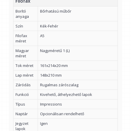
Filofax
Borító
Bőrhatású műbőr
anyaga
Szín
Kék-Fehér
Filofax
A5
méret
Magyar
Nagyméretű 1 (L)
méret
Tok méret
161x214x20 mm
Lap méret
148x210 mm
Záródás
Rugalmas zárószalag
Funkció
Kivehető, áthelyezhető lapok
Típus
Impressions
Naptár
Opcionálisan rendelhető
Jegyzet
Igen
lapok