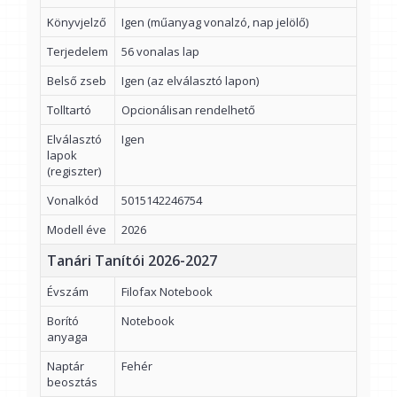
Könyvjelző
Igen (műanyag vonalzó, nap jelölő)
Terjedelem
56 vonalas lap
Belső zseb
Igen (az elválasztó lapon)
Tolltartó
Opcionálisan rendelhető
Elválasztó
Igen
lapok
(regiszter)
Vonalkód
5015142246754
Modell éve
2026
Tanári Tanítói 2026-2027
Évszám
Filofax Notebook
Borító
Notebook
anyaga
Naptár
Fehér
beosztás