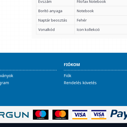
Évszám
Filofax Notebook
Borító anyaga
Notebook
Naptár beosztás
Fehér
Vonalkód
Icon kollekció
FIÓKOM
lványok
Fiók
ogram
Rendelés követés