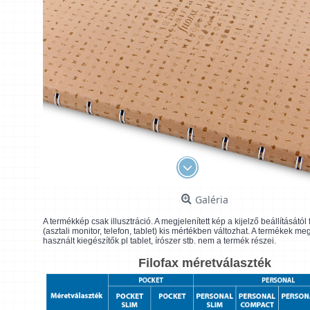
Galéria
A termékkép csak illusztráció. A megjelenített kép a kijelző beállításátó
(asztali monitor, telefon, tablet) kis mértékben változhat. A termékek me
használt kiegészítők pl tablet, írószer stb. nem a termék részei.
Filofax méretválaszték