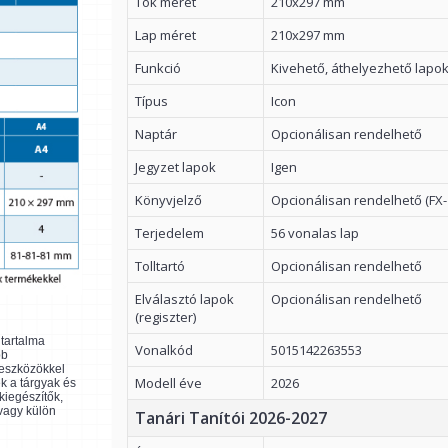
Tok méret
210x297 mm
Lap méret
210x297 mm
Funkció
Kivehető, áthelyezhető lapo
Típus
Icon
Naptár
Opcionálisan rendelhető
Jegyzet lapok
Igen
Könyvjelző
Opcionálisan rendelhető (FX-
Terjedelem
56 vonalas lap
Tolltartó
Opcionálisan rendelhető
Elválasztó lapok
Opcionálisan rendelhető
(regiszter)
ltartalma
Vonalkód
5015142263553
bb
 eszközökkel
Modell éve
2026
k a tárgyak és
kiegészítők,
 vagy külön
Tanári Tanítói 2026-2027