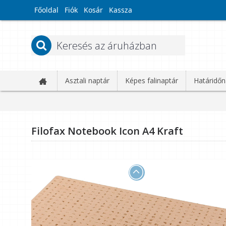
Főoldal
Fiók
Kosár
Kassza
Asztali naptár
Képes falinaptár
Határidőn
Filofax Notebook Icon A4 Kraft