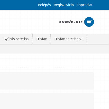
Belépés
Regisztráció
Kapcsolat
0 termék - 0 Ft
Gyűrűs betétlap
Filofax
Filofax betétlapok