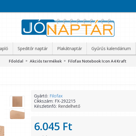
apló
Speditőr naptár
Plakátnaptár
Gyűrűs kalendárium
Főoldal
Akciós termékek
Filofax Notebook Icon A4 Kraft
Gyártó:
Filofax
Cikkszám:
FX-292215
Készletinfó:
Rendelhető
6.045 Ft