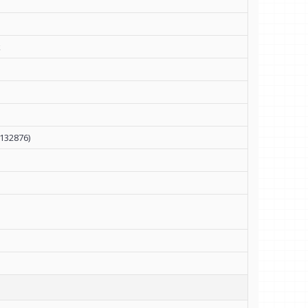
k
132876)