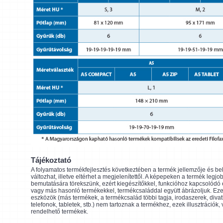
Tájékoztató
A folyamatos termékfejlesztés következtében a termék jellemzője és be
változhat, illetve eltérhet a megjelenítettől. A képepeken a termék legjo
bemutatására törekszünk, ezért kiegészítőkkel, funkcióhoz kapcsolódó
vagy más hasonló termékekkel, termékcsaláddal együtt ábrázoljuk. Eze
eszközök (más termékek, a termékcsalád többi tagja, irodaszerek, divat
telefonok, tabletek, stb.) nem tartoznak a termékhez, ezek illusztrációk,
rendelhető termékek.