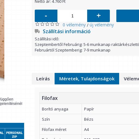
Nettó ár: 4.760 Ft
-
+
0 vélemény
új vélemény
/
Szállítási információ
Szállítási idő:
Szeptembertől Februárig: 5-6 munkanap raktárkészlett
Februártól Szeptemberig: 7-9 munkanap
Leírás
Méretek, Tulajdonságok
Vélemé
Filofax
l függően
gjelenítésénél
Borító anyaga
Papír
Szín
Bézs
Filofax méret
A4