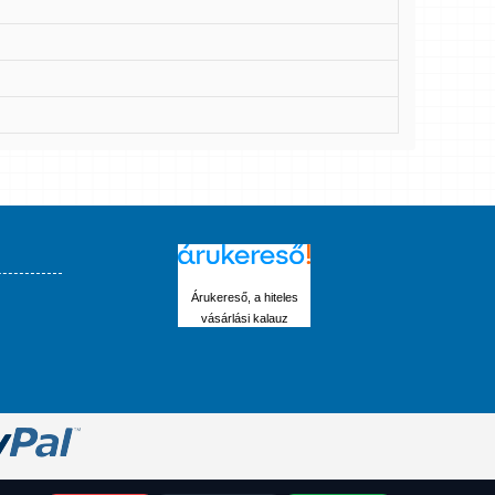
Árukereső, a hiteles
vásárlási kalauz