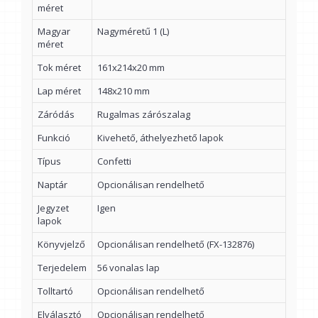
méret
Magyar
Nagyméretű 1 (L)
méret
Tok méret
161x214x20 mm
Lap méret
148x210 mm
Záródás
Rugalmas zárószalag
Funkció
Kivehető, áthelyezhető lapok
Típus
Confetti
Naptár
Opcionálisan rendelhető
Jegyzet
Igen
lapok
Könyvjelző
Opcionálisan rendelhető (FX-132876)
Terjedelem
56 vonalas lap
Tolltartó
Opcionálisan rendelhető
Elválasztó
Opcionálisan rendelhető