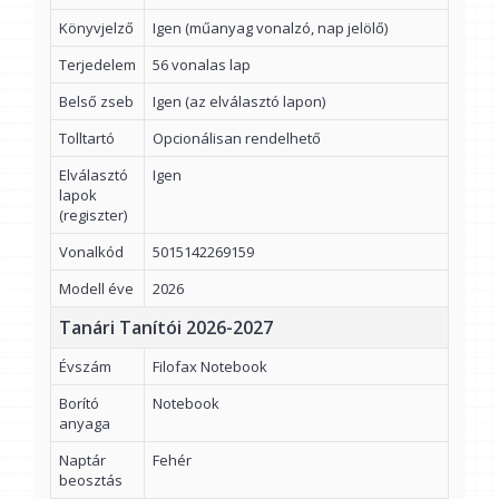
Könyvjelző
Igen (műanyag vonalzó, nap jelölő)
Terjedelem
56 vonalas lap
Belső zseb
Igen (az elválasztó lapon)
Tolltartó
Opcionálisan rendelhető
Elválasztó
Igen
lapok
(regiszter)
Vonalkód
5015142269159
Modell éve
2026
Tanári Tanítói 2026-2027
Évszám
Filofax Notebook
Borító
Notebook
anyaga
Naptár
Fehér
beosztás