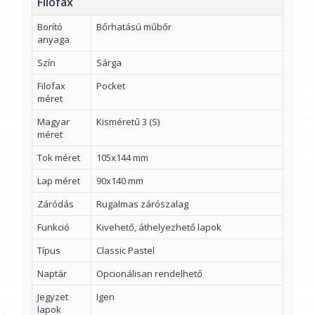
Filofax
Borító
Bőrhatású műbőr
anyaga
Szín
Sárga
Filofax
Pocket
méret
Magyar
Kisméretű 3 (S)
méret
Tok méret
105x144 mm
Lap méret
90x140 mm
Záródás
Rugalmas zárószalag
Funkció
Kivehető, áthelyezhető lapok
Típus
Classic Pastel
Naptár
Opcionálisan rendelhető
Jegyzet
Igen
lapok