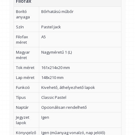
Filofax
Borító
Bőrhatású műbőr
anyaga
Szín
Pastel Jack
Filofax
A5
méret
Magyar
Nagyméretű 1 (L)
méret
Tok méret
161x214x20 mm
Lap méret
148x210 mm
Funkció
Kivehető, áthelyezhető lapok
Típus
Classic Pastel
Naptár
Opcionálisan rendelhető
Jegyzet
Igen
lapok
Könyvjelző
Igen (műanyag vonalzó, nap jelölő)