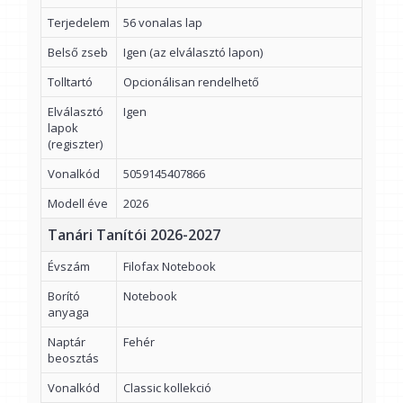
Terjedelem
56 vonalas lap
Belső zseb
Igen (az elválasztó lapon)
Tolltartó
Opcionálisan rendelhető
Elválasztó
Igen
lapok
(regiszter)
Vonalkód
5059145407866
Modell éve
2026
Tanári Tanítói 2026-2027
Évszám
Filofax Notebook
Borító
Notebook
anyaga
Naptár
Fehér
beosztás
Vonalkód
Classic kollekció