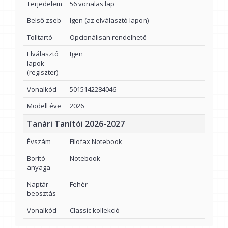
Terjedelem
56 vonalas lap
Belső zseb
Igen (az elválasztó lapon)
Tolltartó
Opcionálisan rendelhető
Elválasztó
Igen
lapok
(regiszter)
Vonalkód
5015142284046
Modell éve
2026
Tanári Tanítói 2026-2027
Évszám
Filofax Notebook
Borító
Notebook
anyaga
Naptár
Fehér
beosztás
Vonalkód
Classic kollekció