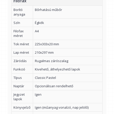
Filofax
Borító
Bőrhatású műbőr
anyaga
Szín
Égkék
Filofax
A4
méret
Tok méret
225x303x20 mm
Lap méret
210x297 mm
Záródás
Rugalmas zárószalag
Funkció
Kivehető, áthelyezhető lapok
Típus
Classic Pastel
Naptár
Opcionálisan rendelhető
Jegyzet
Igen
lapok
Könyvjelző
Igen (műanyag vonalzó, nap jelölő)