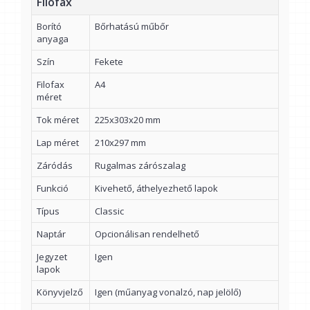
Filofax
Borító
Bőrhatású műbőr
anyaga
Szín
Fekete
Filofax
A4
méret
Tok méret
225x303x20 mm
Lap méret
210x297 mm
Záródás
Rugalmas zárószalag
Funkció
Kivehető, áthelyezhető lapok
Típus
Classic
Naptár
Opcionálisan rendelhető
Jegyzet
Igen
lapok
Könyvjelző
Igen (műanyag vonalzó, nap jelölő)