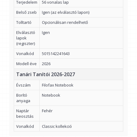
Terjedelem
56 vonalas lap
Belső zseb
Igen (az elválasztó lapon)
Tolltartó
Opcionálisan rendelhető
Elválasztó
Igen
lapok
(regiszter)
Vonalkód
5015142241643
Modell éve
2026
Tanári Tanítói 2026-2027
Évszám
Filofax Notebook
Borító
Notebook
anyaga
Naptár
Fehér
beosztás
Vonalkód
Classic kollekció