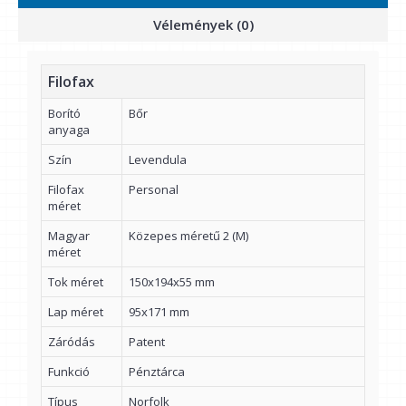
Vélemények (0)
Filofax
Borító
Bőr
anyaga
Szín
Levendula
Filofax
Personal
méret
Magyar
Közepes méretű 2 (M)
méret
Tok méret
150x194x55 mm
Lap méret
95x171 mm
Záródás
Patent
Funkció
Pénztárca
Típus
Norfolk