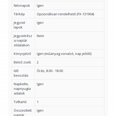
Névnapok
Igen
Térkép
Opcionálisan rendelhető (FX-131904)
Jegyzet
Igen
lapok
Jegyzetrész
Nem
a naptár
oldalakon
Könyvjelző
Igen (műanyag vonalzó, nap jelölő)
Belső zseb
2
Idő
Órás, 8.00 - 18.00
beosztás
Napkelte,
Igen
napnyugta
adatok
Tolltartó
1
Összesített
Igen
naptár