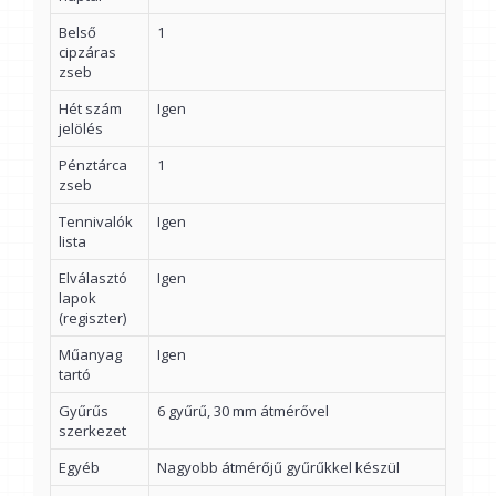
Belső
1
cipzáras
zseb
Hét szám
Igen
jelölés
Pénztárca
1
zseb
Tennivalók
Igen
lista
Elválasztó
Igen
lapok
(regiszter)
Műanyag
Igen
tartó
Gyűrűs
6 gyűrű, 30 mm átmérővel
szerkezet
Egyéb
Nagyobb átmérőjű gyűrűkkel készül