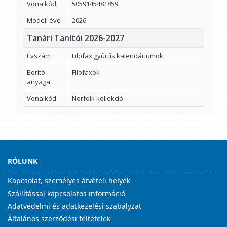
Vonalkód
5059145481859
Modell éve
2026
Tanári Tanítói 2026-2027
Évszám
Filofax gyűrűs kalendáriumok
Borító
Filofaxok
anyaga
Vonalkód
Norfolk kollekció
RÓLUNK
Kapcsolat, személyes átvételi helyek
Szállítással kapcsolatos információ
Adatvédelmi és adatkezelési szabályzat
Általános szerződési feltételek