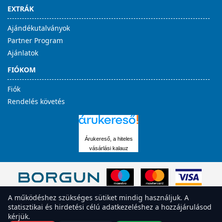
EXTRÁK
Ajándékutalványok
Partner Program
Ajánlatok
FIÓKOM
Fiók
Rendelés követés
Árukereső, a hiteles
vásárlási kalauz
A működéshez szükséges sütiket mindig használjuk. A
statisztikai és hirdetési célú adatkezeléshez a hozzájárulásod
kérjük.