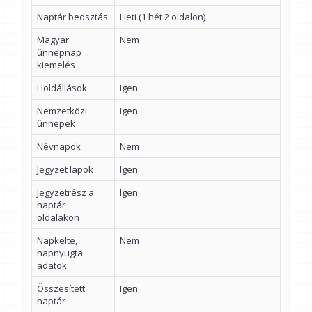
Naptár beosztás
Heti (1 hét 2 oldalon)
Magyar
Nem
ünnepnap
kiemelés
Holdállások
Igen
Nemzetközi
Igen
ünnepek
Névnapok
Nem
Jegyzet lapok
Igen
Jegyzetrész a
Igen
naptár
oldalakon
Napkelte,
Nem
napnyugta
adatok
Összesített
Igen
naptár