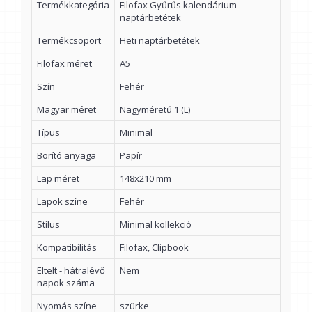
Termékkategória
Filofax Gyűrűs kalendárium
naptárbetétek
Termékcsoport
Heti naptárbetétek
Filofax méret
A5
Szín
Fehér
Magyar méret
Nagyméretű 1 (L)
Típus
Minimal
Borító anyaga
Papír
Lap méret
148x210 mm
Lapok színe
Fehér
Stílus
Minimal kollekció
Kompatibilitás
Filofax, Clipbook
Eltelt - hátralévő
Nem
napok száma
Nyomás színe
szürke