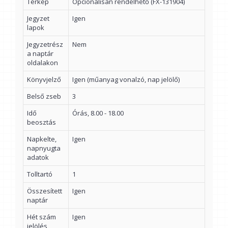
Térkép
Opcionálisan rendelhető (FX-131904)
Jegyzet
Igen
lapok
Jegyzetrész
Nem
a naptár
oldalakon
Könyvjelző
Igen (műanyag vonalzó, nap jelölő)
Belső zseb
3
Idő
Órás, 8.00 - 18.00
beosztás
Napkelte,
Igen
napnyugta
adatok
Tolltartó
1
Összesített
Igen
naptár
Hét szám
Igen
jelölés