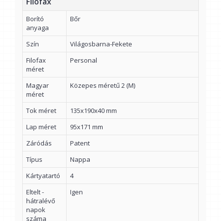
Filofax
Borító
Bőr
anyaga
Szín
Világosbarna-Fekete
Filofax
Personal
méret
Magyar
Közepes méretű 2 (M)
méret
Tok méret
135x190x40 mm
Lap méret
95x171 mm
Záródás
Patent
Típus
Nappa
Kártyatartó
4
Eltelt -
Igen
hátralévő
napok
száma