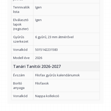
Tennivalók
Igen
lista
Elválasztó
Igen
lapok
(regiszter)
Gyűrűs
6 gyűrű, 23 mm átmérővel
szerkezet
Vonalkód
5015142231583
Modell éve
2026
Tanári Tanítói 2026-2027
Évszám
Filofax gyűrűs kalendáriumok
Borító
Filofaxok
anyaga
Vonalkód
Nappa kollekció