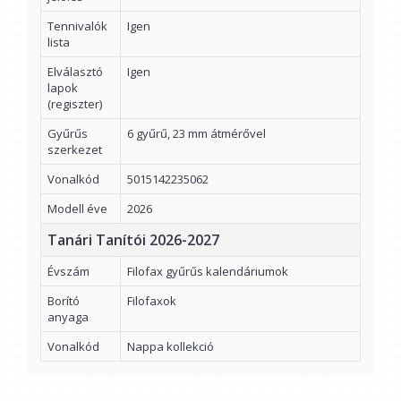
Tennivalók
Igen
lista
Elválasztó
Igen
lapok
(regiszter)
Gyűrűs
6 gyűrű, 23 mm átmérővel
szerkezet
Vonalkód
5015142235062
Modell éve
2026
Tanári Tanítói 2026-2027
Évszám
Filofax gyűrűs kalendáriumok
Borító
Filofaxok
anyaga
Vonalkód
Nappa kollekció