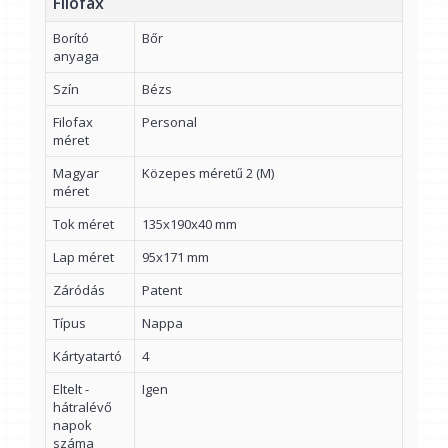
Filofax
Borító
Bőr
anyaga
Szín
Bézs
Filofax
Personal
méret
Magyar
Közepes méretű 2 (M)
méret
Tok méret
135x190x40 mm
Lap méret
95x171 mm
Záródás
Patent
Típus
Nappa
Kártyatartó
4
Eltelt -
Igen
hátralévő
napok
száma