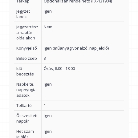
Térkép
Opcionálisan rendelhető (FX-131904)
Jegyzet
Igen
lapok
Jegyzetrész
Nem
a naptár
oldalakon
Könyvjelző
Igen (műanyag vonalzó, nap jelölő)
Belső zseb
3
Idő
Órás, 8.00 - 18.00
beosztás
Napkelte,
Igen
napnyugta
adatok
Tolltartó
1
Összesített
Igen
naptár
Hét szám
Igen
jelölés