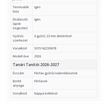
Tennivalók
Igen
lista
Elválasztó
Igen
lapok
(regiszter)
Gyűrűs
6 gyűrű, 23 mm átmérővel
szerkezet
Vonalkód
5015142230678
Modell éve
2026
Tanári Tanítói 2026-2027
Évszám
Filofax gyűrűs kalendáriumok
Borító
Filofaxok
anyaga
Vonalkód
Nappa kollekció