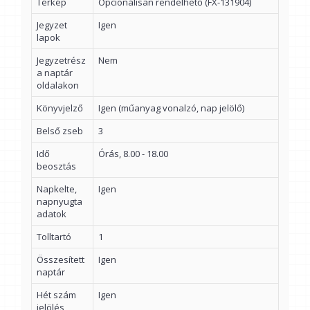
Térkép
Opcionálisan rendelhető (FX-131904)
Jegyzet
Igen
lapok
Jegyzetrész
Nem
a naptár
oldalakon
Könyvjelző
Igen (műanyag vonalzó, nap jelölő)
Belső zseb
3
Idő
Órás, 8.00 - 18.00
beosztás
Napkelte,
Igen
napnyugta
adatok
Tolltartó
1
Összesített
Igen
naptár
Hét szám
Igen
jelölés