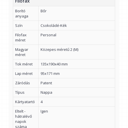
Filofax
Borító
Bőr
anyaga
Szín
Csokoládé-Kék
Filofax
Personal
méret
Magyar
Közepes méretű 2 (M)
méret
Tok méret
135x190x40 mm
Lap méret
95x171 mm
Záródás
Patent
Típus
Nappa
Kártyatartó
4
Eltelt -
Igen
hátralévő
napok
száma