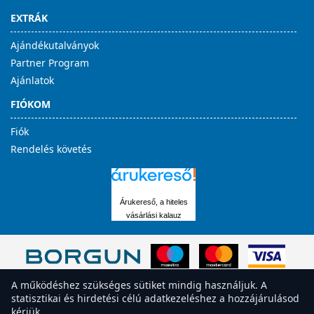
EXTRÁK
Ajándékutalványok
Partner Program
Ajánlatok
FIÓKOM
Fiók
Rendelés követés
Árukereső, a hiteles
vásárlási kalauz
A működéshez szükséges sütiket mindig használjuk. A
statisztikai és hirdetési célú adatkezeléshez a hozzájárulásod
kérjük.