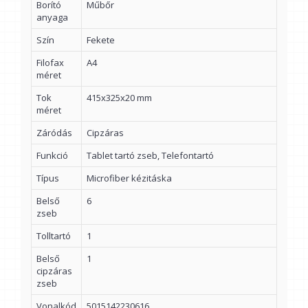
Borító
Műbőr
anyaga
Szín
Fekete
Filofax
A4
méret
Tok
415x325x20 mm
méret
Záródás
Cipzáras
Funkció
Tablet tartó zseb, Telefontartó
Típus
Microfiber kézitáska
Belső
6
zseb
Tolltartó
1
Belső
1
cipzáras
zseb
Vonalkód
5015142230616