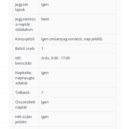
Jegyzet
Igen
lapok
Jegyzetrész
Nem
a naptár
oldalakon
Könyvjelző
Igen (műanyag vonalzó, nap jelölő)
Belső zseb
1
Idő
órás, 9.00 - 17.00
beosztás
Napkelte,
Igen
napnyugta
adatok
Tolltartó
1
Összesített
Igen
naptár
Hét szám
Igen
jelölés