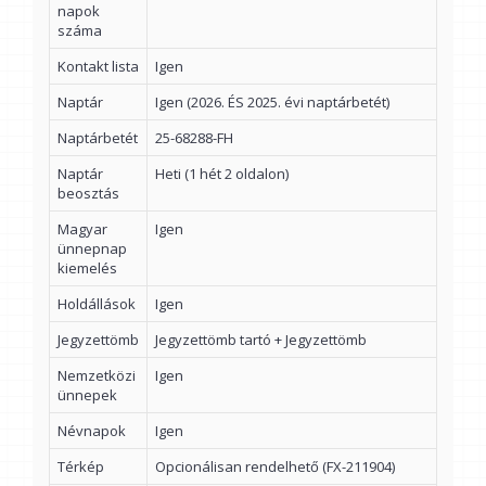
napok
száma
Kontakt lista
Igen
Naptár
Igen (2026. ÉS 2025. évi naptárbetét)
Naptárbetét
25-68288-FH
Naptár
Heti (1 hét 2 oldalon)
beosztás
Magyar
Igen
ünnepnap
kiemelés
Holdállások
Igen
Jegyzettömb
Jegyzettömb tartó + Jegyzettömb
Nemzetközi
Igen
ünnepek
Névnapok
Igen
Térkép
Opcionálisan rendelhető (FX-211904)