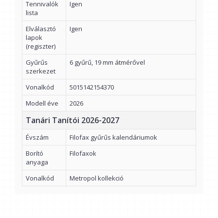
Tennivalók
Igen
lista
Elválasztó
Igen
lapok
(regiszter)
Gyűrűs
6 gyűrű, 19 mm átmérővel
szerkezet
Vonalkód
5015142154370
Modell éve
2026
Tanári Tanítói 2026-2027
Évszám
Filofax gyűrűs kalendáriumok
Borító
Filofaxok
anyaga
Vonalkód
Metropol kollekció