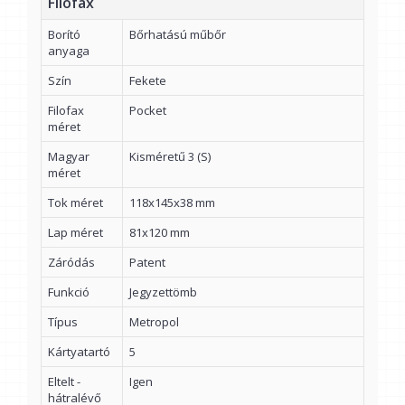
Filofax
Borító
Bőrhatású műbőr
anyaga
Szín
Fekete
Filofax
Pocket
méret
Magyar
Kisméretű 3 (S)
méret
Tok méret
118x145x38 mm
Lap méret
81x120 mm
Záródás
Patent
Funkció
Jegyzettömb
Típus
Metropol
Kártyatartó
5
Eltelt -
Igen
hátralévő