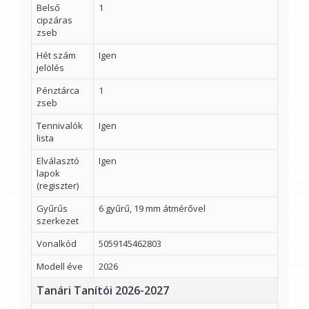
Belső
1
cipzáras
zseb
Hét szám
Igen
jelölés
Pénztárca
1
zseb
Tennivalók
Igen
lista
Elválasztó
Igen
lapok
(regiszter)
Gyűrűs
6 gyűrű, 19 mm átmérővel
szerkezet
Vonalkód
5059145462803
Modell éve
2026
Tanári Tanítói 2026-2027