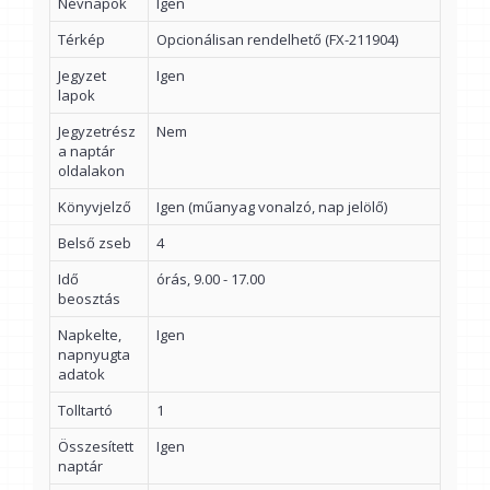
Névnapok
Igen
Térkép
Opcionálisan rendelhető (FX-211904)
Jegyzet
Igen
lapok
Jegyzetrész
Nem
a naptár
oldalakon
Könyvjelző
Igen (műanyag vonalzó, nap jelölő)
Belső zseb
4
Idő
órás, 9.00 - 17.00
beosztás
Napkelte,
Igen
napnyugta
adatok
Tolltartó
1
Összesített
Igen
naptár