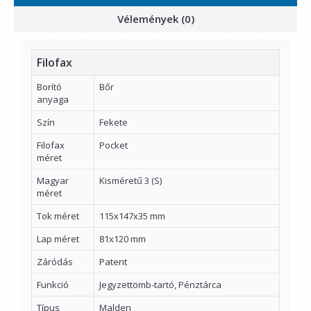
Vélemények (0)
Filofax
Borító
Bőr
anyaga
Szín
Fekete
Filofax
Pocket
méret
Magyar
Kisméretű 3 (S)
méret
Tok méret
115x147x35 mm
Lap méret
81x120 mm
Záródás
Patent
Funkció
Jegyzettömb-tartó, Pénztárca
Típus
Malden