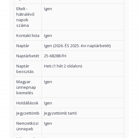
Eltelt -
Igen
hátralévő
napok
száma
Kontakt lista
Igen
Naptár
Igen (2026. ÉS 2025. évi naptárbetét)
Naptárbetét
25-68288-FH
Naptár
Heti (1 hét 2 oldalon)
beosztás
Magyar
Igen
ünnepnap
kiemelés
Holdállások
Igen
Jegyzettömb
Jegyzettömb tartó
Nemzetközi
Igen
ünnepek