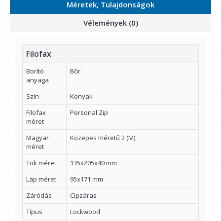
Méretek, Tulajdonságok
Vélemények (0)
Filofax
Borító
Bőr
anyaga
Szín
Konyak
Filofax
Personal Zip
méret
Magyar
Közepes méretű 2 (M)
méret
Tok méret
135x205x40 mm
Lap méret
95x171 mm
Záródás
Cipzáras
Típus
Lockwood