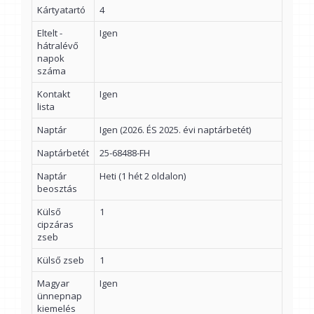
Kártyatartó
4
Eltelt -
Igen
hátralévő
napok
száma
Kontakt
Igen
lista
Naptár
Igen (2026. ÉS 2025. évi naptárbetét)
Naptárbetét
25-68488-FH
Naptár
Heti (1 hét 2 oldalon)
beosztás
Külső
1
cipzáras
zseb
Külső zseb
1
Magyar
Igen
ünnepnap
kiemelés