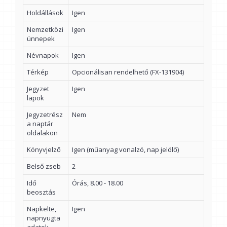
Holdállások
Igen
Nemzetközi
Igen
ünnepek
Névnapok
Igen
Térkép
Opcionálisan rendelhető (FX-131904)
Jegyzet
Igen
lapok
Jegyzetrész
Nem
a naptár
oldalakon
Könyvjelző
Igen (műanyag vonalzó, nap jelölő)
Belső zseb
2
Idő
Órás, 8.00 - 18.00
beosztás
Napkelte,
Igen
napnyugta