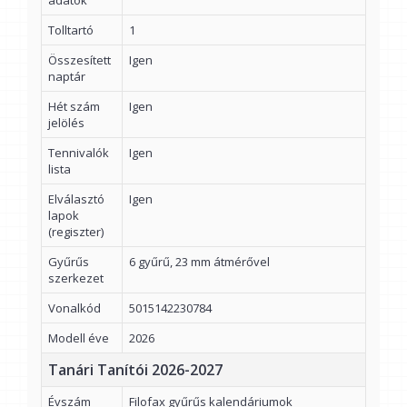
adatok
Tolltartó
1
Összesített
Igen
naptár
Hét szám
Igen
jelölés
Tennivalók
Igen
lista
Elválasztó
Igen
lapok
(regiszter)
Gyűrűs
6 gyűrű, 23 mm átmérővel
szerkezet
Vonalkód
5015142230784
Modell éve
2026
Tanári Tanítói 2026-2027
Évszám
Filofax gyűrűs kalendáriumok