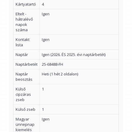
Kártyatartó
4
Eltelt -
Igen
hátralévő
napok
száma
Kontakt
Igen
lista
Naptár
Igen (2026. ÉS 2025. évi naptárbetét)
Naptárbetét
25-68488-FH
Naptár
Heti (1 hét 2 oldalon)
beosztás
Külső
1
cipzáras
zseb
Külső zseb
1
Magyar
Igen
ünnepnap
kiemelés