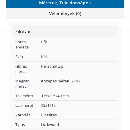
Méretek, Tulajdonságok
Vélemények (0)
Filofax
Borító
Bőr
anyaga
Szín
Kék
Filofax
Personal Zip
méret
Magyar
Közepes méretű 2 (M)
méret
Tok méret
135x205x40 mm
Lap méret
95x171 mm
Záródás
Cipzáras
Típus
Lockwood