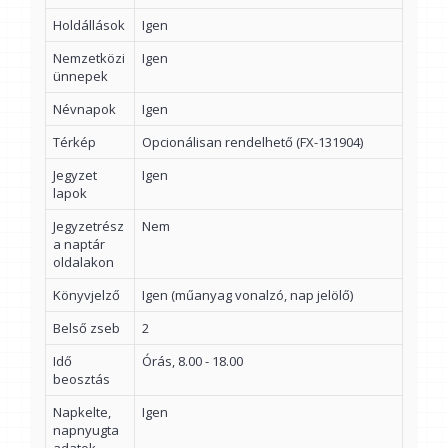
Holdállások
Igen
Nemzetközi
Igen
ünnepek
Névnapok
Igen
Térkép
Opcionálisan rendelhető (FX-131904)
Jegyzet
Igen
lapok
Jegyzetrész
Nem
a naptár
oldalakon
Könyvjelző
Igen (műanyag vonalzó, nap jelölő)
Belső zseb
2
Idő
Órás, 8.00 - 18.00
beosztás
Napkelte,
Igen
napnyugta