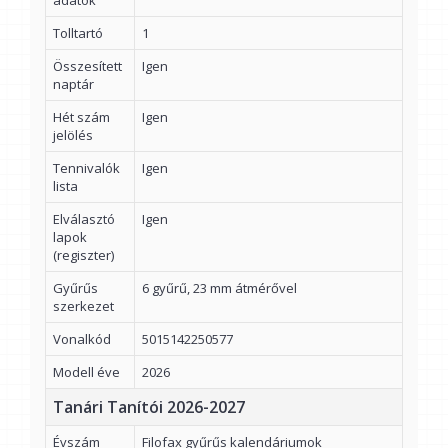
adatok
Tolltartó
1
Összesített
Igen
naptár
Hét szám
Igen
jelölés
Tennivalók
Igen
lista
Elválasztó
Igen
lapok
(regiszter)
Gyűrűs
6 gyűrű, 23 mm átmérővel
szerkezet
Vonalkód
5015142250577
Modell éve
2026
Tanári Tanítói 2026-2027
Évszám
Filofax gyűrűs kalendáriumok