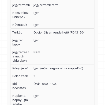
Jegyzettömb
Jegyzettömb tartó
Nemzetközi
Igen
ünnepek
Névnapok
Igen
Térkép
Opcionálisan rendelhető (FX-131904)
Jegyzet
Igen
lapok
Jegyzetrész
Nem
a naptár
oldalakon
Könyvjelző
Igen (műanyag vonalzó, nap jelölő)
Belső zseb
2
Idő
Órás, 8.00 - 18.00
beosztás
Napkelte,
Igen
napnyugta
adatok