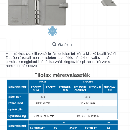
Galéria
A termékkép csak illusztráció. A megjelenített kép a kijelző beállításától
függően (asztali monitor, telefon, tablet) kis mértékben változhat. A
termékek megjelenítésénél használt kiegészítők pl tablet, írószer stb.
nem a termék részei.
Filofax méretválaszték