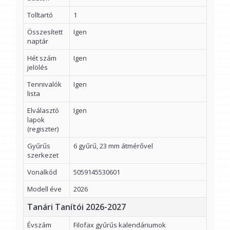
Tolltartó
1
Összesített
Igen
naptár
Hét szám
Igen
jelölés
Tennivalók
Igen
lista
Elválasztó
Igen
lapok
(regiszter)
Gyűrűs
6 gyűrű, 23 mm átmérővel
szerkezet
Vonalkód
5059145530601
Modell éve
2026
Tanári Tanítói 2026-2027
Évszám
Filofax gyűrűs kalendáriumok