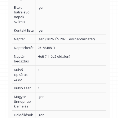
Eltelt -
Igen
hátralévő
napok
száma
Kontakt lista
Igen
Naptár
Igen (2026. ÉS 2025. évi naptárbetét)
Naptárbetét
25-68488-FH
Naptár
Heti (1 hét 2 oldalon)
beosztás
Külső
1
cipzáras
zseb
Külső zseb
1
Magyar
Igen
ünnepnap
kiemelés
Holdállások
Igen