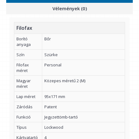
Vélemények (0)
Filofax
Borító
Bőr
anyaga
Szín
Szürke
Filofax
Personal
méret
Magyar
Közepes méretű 2 (M)
méret
Lap méret
95x171 mm
Záródás
Patent
Funkció
Jegyzettömb-tartó
Típus
Lockwood
Kártyatartó
4