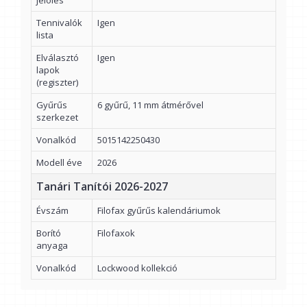
jelölés
Tennivalók
Igen
lista
Elválasztó
Igen
lapok
(regiszter)
Gyűrűs
6 gyűrű, 11 mm átmérővel
szerkezet
Vonalkód
5015142250430
Modell éve
2026
Tanári Tanítói 2026-2027
Évszám
Filofax gyűrűs kalendáriumok
Borító
Filofaxok
anyaga
Vonalkód
Lockwood kollekció