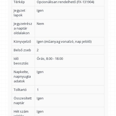
Térkép
Opcionálisan rendelhető (FX-131904)
Jegyzet
Igen
lapok
Jegyzetrész
Nem
a naptár
oldalakon
Könyvjelző
Igen (műanyag vonalzó, nap jelölő)
Belső zseb
2
Idő
Órás, 8.00 - 18.00
beosztás
Napkelte,
Igen
napnyugta
adatok
Tolltartó
1
Összesített
Igen
naptár
Hét szám
Igen