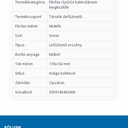
Termékkategória
Filofax Gyűrűs kalendárium
kiegészítők
Termékcsoport
Tárolók (lefűzhető)
Filofax méret
Multifit
Szín
Snow
Típus
Lefűzhető erszény
Borító anyaga
Műbőr
Tok méret
170x102 mm
Stílus
Indigo kollekció
Záródás
Cipzáras
Vonalkód
5059145462469
RÓLUNK