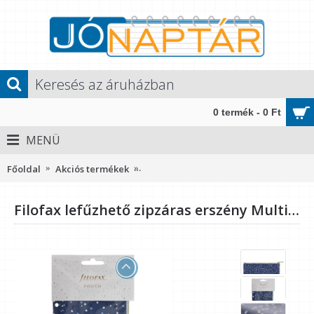
0 termék - 0 Ft
MENÜ
Főoldal
Akciós termékek
Filofax lefűzhető zipzáras erszény Mult
Filofax lefűzhető zipzáras erszény Multifit Indigo