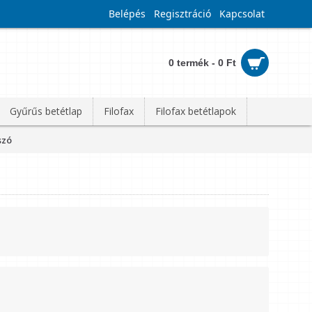
Belépés
Regisztráció
Kapcsolat
0 termék - 0 Ft
Gyűrűs betétlap
Filofax
Filofax betétlapok
szó