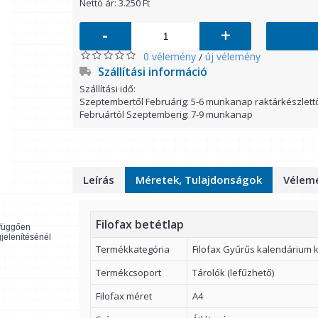
Nettó ár: 3.250 Ft
-
+
0 vélemény
új vélemény
/
Szállítási információ
Szállítási idő:
Szeptembertől Februárig: 5-6 munkanap raktárkészlett
Februártól Szeptemberig: 7-9 munkanap
Leírás
Méretek, Tulajdonságok
Vélemé
Filofax betétlap
l függően
gjelenítésénél
Termékkategória
Filofax Gyűrűs kalendárium k
Termékcsoport
Tárolók (lefűzhető)
Filofax méret
A4