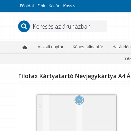
Főoldal
Fiók
Kosár
Kassza
Asztali naptár
Képes falinaptár
Határidőn
Főo
Filofax Kártyatartó Névjegykártya A4 Á