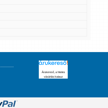
Árukereső, a hiteles
vásárlási kalauz