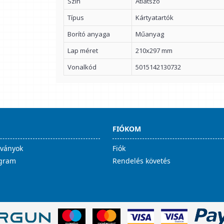
Szín
Átlátszó
Típus
Kártyatartók
Borító anyaga
Műanyag
Lap méret
210x297 mm
Vonalkód
5015142130732
FIÓKOM
lványok
Fiók
ogram
Rendelés követés