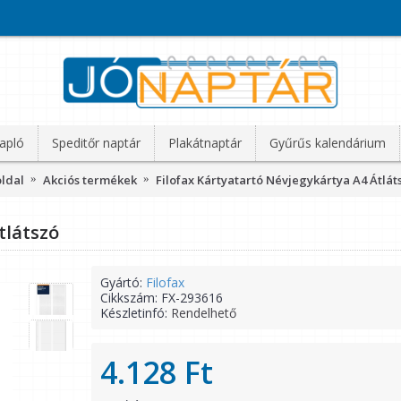
apló
Speditőr naptár
Plakátnaptár
Gyűrűs kalendárium
ldal
Akciós termékek
Filofax Kártyatartó Névjegykártya A4 Átlát
tlátszó
Gyártó:
Filofax
Cikkszám:
FX-293616
Készletinfó:
Rendelhető
4.128 Ft