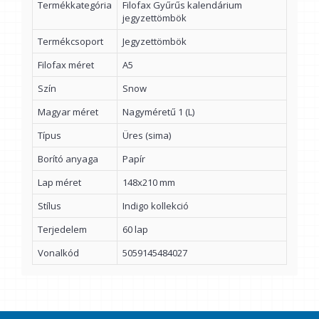
Termékkategória
Filofax Gyűrűs kalendárium
jegyzettömbök
Termékcsoport
Jegyzettömbök
Filofax méret
A5
Szín
Snow
Magyar méret
Nagyméretű 1 (L)
Típus
Üres (sima)
Borító anyaga
Papír
Lap méret
148x210 mm
Stílus
Indigo kollekció
Terjedelem
60 lap
Vonalkód
5059145484027