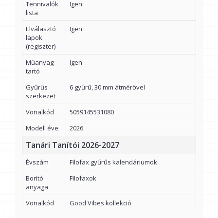
Tennivalók
Igen
lista
Elválasztó
Igen
lapok
(regiszter)
Műanyag
Igen
tartó
Gyűrűs
6 gyűrű, 30 mm átmérővel
szerkezet
Vonalkód
5059145531080
Modell éve
2026
Tanári Tanítói 2026-2027
Évszám
Filofax gyűrűs kalendáriumok
Borító
Filofaxok
anyaga
Vonalkód
Good Vibes kollekció