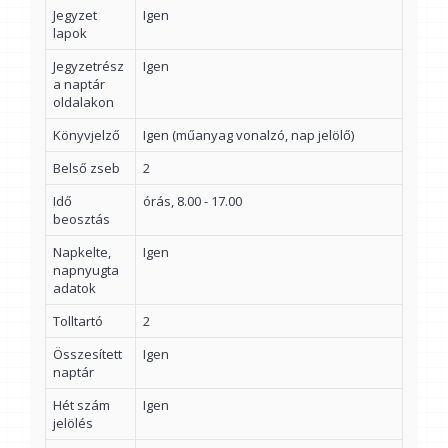
Jegyzet
Igen
lapok
Jegyzetrész
Igen
a naptár
oldalakon
Könyvjelző
Igen (műanyag vonalzó, nap jelölő)
Belső zseb
2
Idő
órás, 8.00 - 17.00
beosztás
Napkelte,
Igen
napnyugta
adatok
Tolltartó
2
Összesített
Igen
naptár
Hét szám
Igen
jelölés