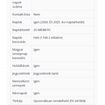
napok
száma
Kontakt lista
Nem
Naptár
Igen (2026. ÉS 2025. évi naptárbetét)
Naptárbetét
25-68588-FH
Naptár
Heti (1 hét 2 oldalon)
beosztás
Magyar
Igen
ünnepnap
kiemelés
Holdállások
Igen
Jegyzettömb
Jegyzettömb tartó
Nemzetközi
Igen
ünnepek
Névnapok
Igen
Térkép
Opcionálisan rendelhető (FX-341904)