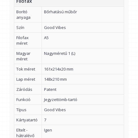
Filofax
Borító
Bőrhatású műbőr
anyaga
Szín
Good Vibes
Filofax
A5
méret
Magyar
Nagyméretű 1 (L)
méret
Tok méret
161x214x20 mm
Lap méret
148x210 mm
Záródás
Patent
Funkció
Jegyzettömb-tartó
Típus
Good Vibes
Kártyatartó
7
Eltelt -
Igen
hátralévő