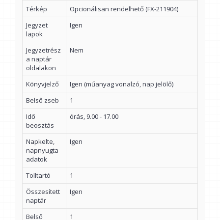
Térkép
Opcionálisan rendelhető (FX-211904)
Jegyzet
Igen
lapok
Jegyzetrész
Nem
a naptár
oldalakon
Könyvjelző
Igen (műanyag vonalzó, nap jelölő)
Belső zseb
1
Idő
órás, 9.00 - 17.00
beosztás
Napkelte,
Igen
napnyugta
adatok
Tolltartó
1
Összesített
Igen
naptár
Belső
1