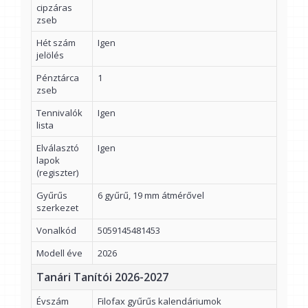
cipzáras
zseb
Hét szám
Igen
jelölés
Pénztárca
1
zseb
Tennivalók
Igen
lista
Elválasztó
Igen
lapok
(regiszter)
Gyűrűs
6 gyűrű, 19 mm átmérővel
szerkezet
Vonalkód
5059145481453
Modell éve
2026
Tanári Tanítói 2026-2027
Évszám
Filofax gyűrűs kalendáriumok