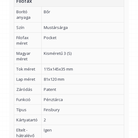
Filofax
Borító
Bőr
anyaga
Szín
Mustársárga
Filofax
Pocket
méret
Magyar
Kisméretű 3 (S)
méret
Tok méret
115x145x35 mm
Lap méret
81x120 mm
Záródás
Patent
Funkció
Pénztárca
Típus
Finsbury
Kártyatartó
2
Eltelt -
Igen
hátralévő