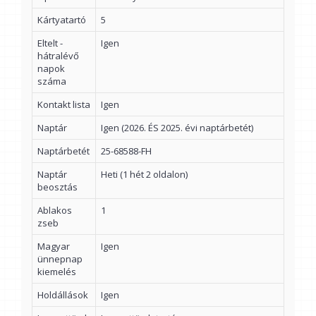
Kártyatartó
5
Eltelt -
Igen
hátralévő
napok
száma
Kontakt lista
Igen
Naptár
Igen (2026. ÉS 2025. évi naptárbetét)
Naptárbetét
25-68588-FH
Naptár
Heti (1 hét 2 oldalon)
beosztás
Ablakos
1
zseb
Magyar
Igen
ünnepnap
kiemelés
Holdállások
Igen