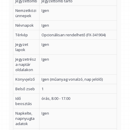
Jegyzettömb
Jegyzettömb tartó
Nemzetközi
Igen
ünnepek
Névnapok
Igen
Térkép
Opcionálisan rendelhető (FX-341904)
Jegyzet
Igen
lapok
Jegyzetrész
Igen
a naptár
oldalakon
Könyvjelző
Igen (műanyag vonalzó, nap jelölő)
Belső zseb
1
Idő
órás, 8.00 - 17.00
beosztás
Napkelte,
Igen
napnyugta
adatok