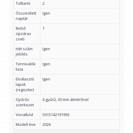
Tolltartó
2
Összesített
Igen
naptár
Belső
1
cipzáras
zseb
Hét szám
Igen
jelölés
Tennivalók
Igen
lista
Elválasztó
Igen
lapok
(regiszter)
Gyűrűs
6 gyűrű, 30 mm átmérővel
szerkezet
Vonalkód
5015142191993
Modell éve
2026