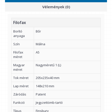
Vélemények (0)
Filofax
Borító
Bőr
anyaga
Szín
Málna
Filofax
A5
méret
Magyar
Nagyméretű 1 (L)
méret
Tok méret
205x235x40 mm
Lap méret
148x210 mm
Záródás
Patent
Funkció
Jegyzettömb-tartó
Típus
Finsbury