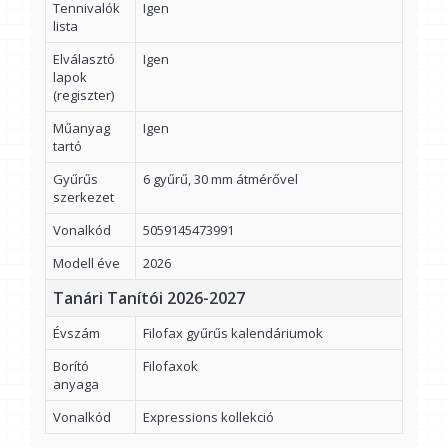
Tennivalók
Igen
lista
Elválasztó
Igen
lapok
(regiszter)
Műanyag
Igen
tartó
Gyűrűs
6 gyűrű, 30 mm átmérővel
szerkezet
Vonalkód
5059145473991
Modell éve
2026
Tanári Tanítói 2026-2027
Évszám
Filofax gyűrűs kalendáriumok
Borító
Filofaxok
anyaga
Vonalkód
Expressions kollekció