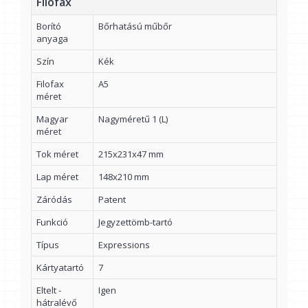
Filofax
Borító
Bőrhatású műbőr
anyaga
Szín
Kék
Filofax
A5
méret
Magyar
Nagyméretű 1 (L)
méret
Tok méret
215x231x47 mm
Lap méret
148x210 mm
Záródás
Patent
Funkció
Jegyzettömb-tartó
Típus
Expressions
Kártyatartó
7
Eltelt -
Igen
hátralévő