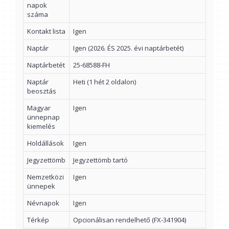
napok
száma
Kontakt lista
Igen
Naptár
Igen (2026. ÉS 2025. évi naptárbetét)
Naptárbetét
25-68588-FH
Naptár
Heti (1 hét 2 oldalon)
beosztás
Magyar
Igen
ünnepnap
kiemelés
Holdállások
Igen
Jegyzettömb
Jegyzettömb tartó
Nemzetközi
Igen
ünnepek
Névnapok
Igen
Térkép
Opcionálisan rendelhető (FX-341904)