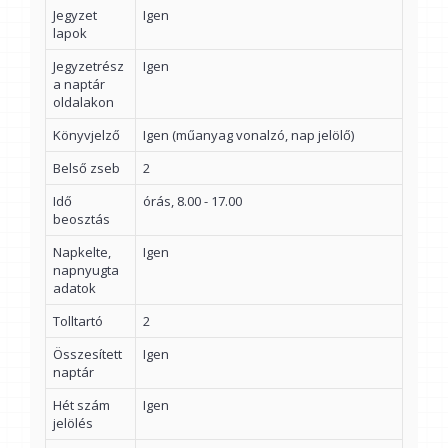
Jegyzet
Igen
lapok
Jegyzetrész
Igen
a naptár
oldalakon
Könyvjelző
Igen (műanyag vonalzó, nap jelölő)
Belső zseb
2
Idő
órás, 8.00 - 17.00
beosztás
Napkelte,
Igen
napnyugta
adatok
Tolltartó
2
Összesített
Igen
naptár
Hét szám
Igen
jelölés